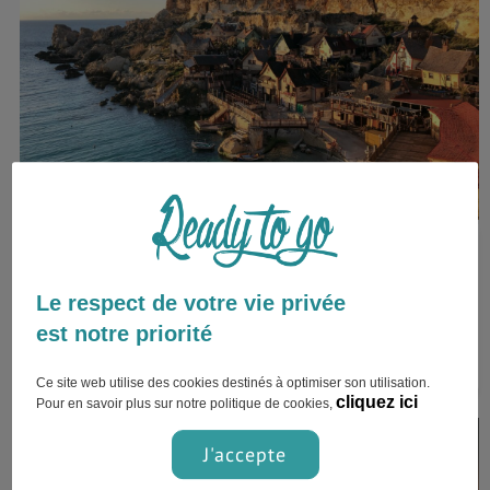
Comment réussir son séjour à Malte ?
Malte est une destination particulièrement attractive pour
Le respect de votre vie privée
passer un agréable séjour avec ses amis. Il s’agit
est notre priorité
également d’une destination idéale pour les familles, avec
ses plages paisibles et des fonds marins qui sont peu
profonds.
Ce site web utilise des cookies destinés à optimiser son utilisation.
cliquez ici
Pour en savoir plus sur notre politique de cookies,
J'accepte