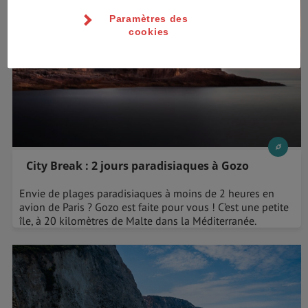
Paramètres des
cookies
City Break : 2 jours paradisiaques à Gozo
Envie de plages paradisiaques à moins de 2 heures en
avion de Paris ? Gozo est faite pour vous ! C’est une petite
île, à 20 kilomètres de Malte dans la Méditerranée.