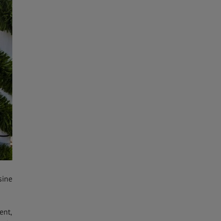
sine
ent,