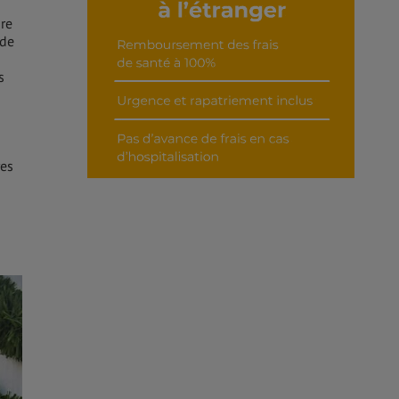
re
 de
s
res