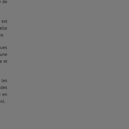
e de
 est
elle
re.
ques
 une
e et
 les
 des
e en
ol.