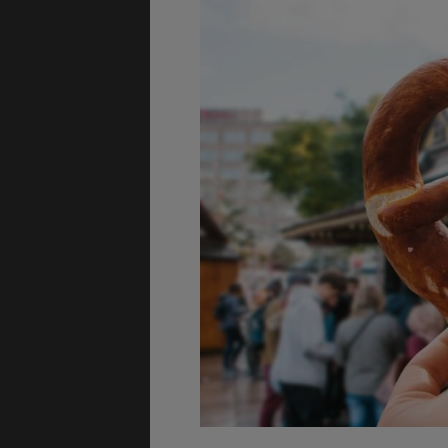
GÉNÉRALITÉS
DÉTENTE
COÛT DE LA VIE
LOGEMENT
TRANSPORT
SANTÉ &
SÉCURITÉ
ÉTUDES
EMPLOIS &
STAGES