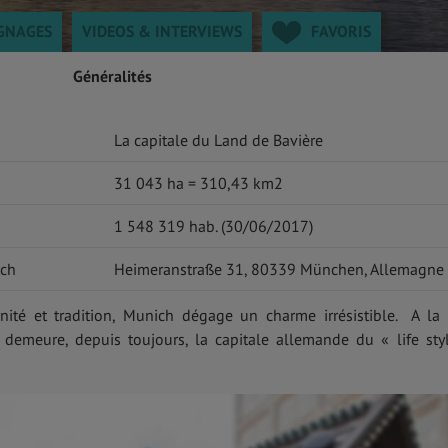
GNAGES
VIDEOS & INTERVIEWS
FAVORIS
Généralités
La capitale du Land de Bavière
31 043 ha = 310,43 km2
1 548 319 hab. (30/06/2017)
ich
Heimeranstraße 31, 80339 München, Allemagne
ité et tradition, Munich dégage un charme irrésistible. A la 
e demeure, depuis toujours, la capitale allemande du « life sty