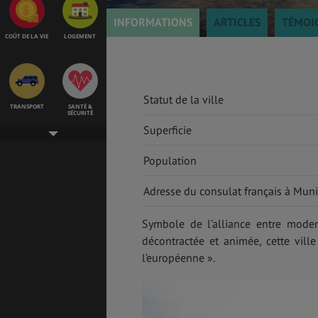
INFORMATIONS
ARTICLES
TÉMOI
COÛT DE LA VIE
LOGEMENT
Statut de la ville
TRANSPORT
SANTÉ &
SÉCURITÉ
Superficie
Population
ÉTUDES
EMPLOIS &
STAGES
Adresse du consulat français à Mun
Symbole de l’alliance entre modern
décontractée et animée, cette vill
BONS PLANS
VOL
l’européenne ».
ASSURANCES