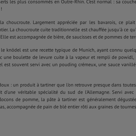
serts les plus consommés en Outre-Rhin. C’est normal : sa couch
 !
la choucroute. Largement appréciée par les bavarois, ce plait
er. La choucroute cuite traditionnelle est chauffée jusqu'à ce qu’
. Elle est accompagnée de bière, de saucisses et de pommes de ter
le knödel est une recette typique de Munich, ayant connu quel
vec une boulette de levure cuite à la vapeur et rempli de powidl,
el est souvent servi avec un pouding crémeux, une sauce vanillé
doux : un produit à tartiner que l'on retrouve presque dans toutes
it d'une véritable spécialité du sud de l'Allemagne. Servi avec
flocons de pomme, la pâte à tartiner est généralement dégusté
as, accompagnée de pain de blé entier rôti aux graines de tournes