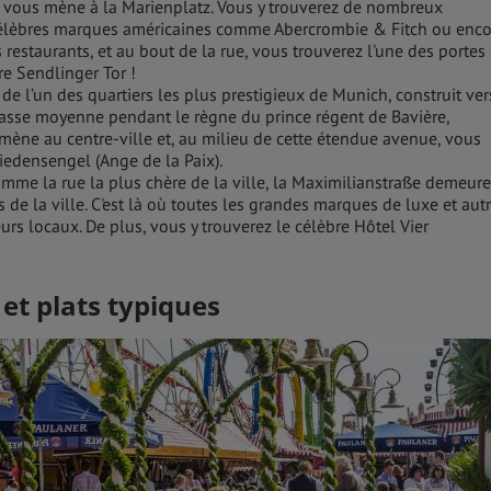
r vous mène à la Marienplatz. Vous y trouverez de nombreux
célèbres marques américaines comme Abercrombie & Fitch ou enco
ns restaurants, et au bout de la rue, vous trouverez l'une des portes
bre Sendlinger Tor !
it de l’un des quartiers les plus prestigieux de Munich, construit ver
 classe moyenne pendant le règne du prince régent de Bavière,
 mène au centre-ville et, au milieu de cette étendue avenue, vous
edensengel (Ange de la Paix).
mme la rue la plus chère de la ville, la Maximilianstraße demeure
 de la ville. C'est là où toutes les grandes marques de luxe et aut
urs locaux. De plus, vous y trouverez le célèbre Hôtel Vier
 et plats typiques