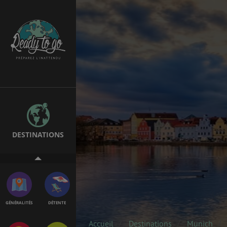
ÉTUDES
EMPLOIS &
STAGES
BONS PLANS
VOL
DESTINATIONS
ASSURANCES
GÉNÉRALITÉS
DÉTENTE
Accueil
Destinations
Munich