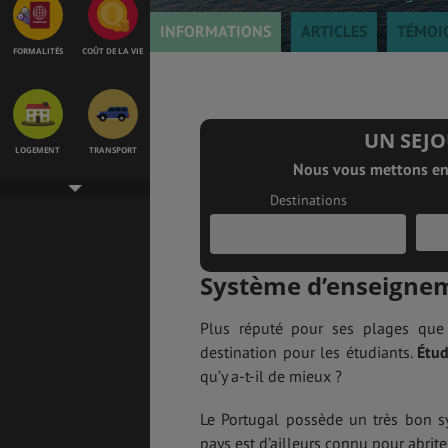
INFORMATIONS
ARTICLES
TÉMOI
FORMALITÉS
COÛT DE LA VIE
UN SEJO
LOGEMENT
TRANSPORT
Nous vous mettons en 
Destinations
SANTÉ &
ÉTUDES
SÉCURITÉ
Système d’enseignem
Plus réputé pour ses plages que 
destination pour les étudiants.
Étud
EMPLOIS &
BONS PLANS
STAGES
qu’y a-t-il de mieux ?
1
1
Le Portugal possède un très bon sy
2
pays est d’ailleurs connu pour abrite
MÉTÉO & GÉO
VOL