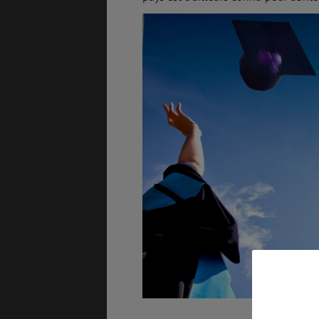
3
ASSURANCES
GÉNÉRALITÉS
DÉTENTE
FORMALITÉS
COÛT DE LA VIE
LOGEMENT
TRANSPORT