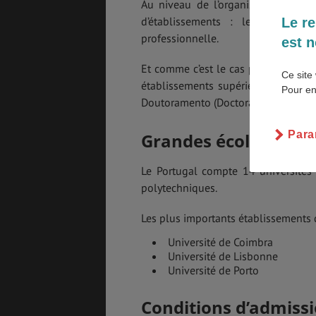
Au niveau de l’organisation des é
d’établissements : les universit
Le re
SANTÉ &
ÉTUDES
professionnelle.
est n
SÉCURITÉ
Et comme c’est le cas pour la majori
Ce site 
établissements supérieurs portugais 
Pour en
Doutoramento (Doctorat).
EMPLOIS &
BONS PLANS
STAGES
Para
Grandes écoles et pr
Le Portugal compte 14 universités 
MÉTÉO & GÉO
VOL
polytechniques.
Les plus importants établissements 
Université de Coimbra
ASSURANCES
Université de Lisbonne
Université de Porto
Conditions d’admissi