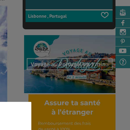
Lisbonne , Portugal
Voyage au Portugal en 1 min..
Découvrir cet interview