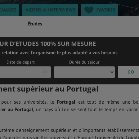
GNAGES
VIDEOS & INTERVIEWS
FAVORIS
Études
UR D’ETUDES 100% SUR MESURE
relation avec l’organisme le plus adapté à vos besoins
Date de départ
Durée du séjour
ent supérieur au Portugal
L
M
M
J
V
S
D
pour ses universités, le
Portugal
est tout de même une bo
27
28
29
30
31
1
2
ier au Portugal
, un pays où l’on se sent tout le temps en vacan
3
4
5
6
7
8
9
0
11
12
13
14
15
16
7
18
19
20
21
22
23
stème d’enseignement supérieur et d’importants établissements
4
25
26
27
28
29
30
r l’une des plus vieilles universités d’Europe, l’université de Coimb