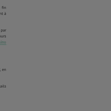
 fin
nt à
 par
ours
sino
, en
ails