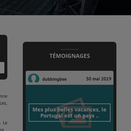
TÉMOIGNAGES
30 mai 2019
dubbingbee
nne
ces,
Mes plus belles vacances, le
Portugal est un pays ..
. Le
ra.