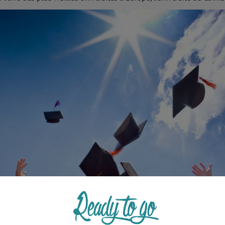
1
1
2
3
4
5
6
ANNULER
OK