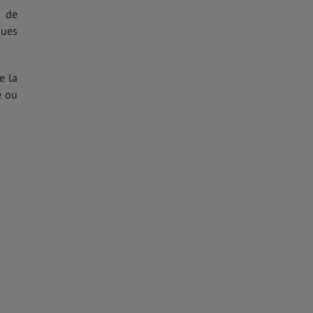
t de
ques
e la
é ou