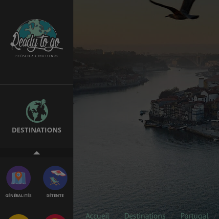
EMPLOIS &
BONS PLANS
STAGES
MÉTÉO & GÉO
VOL
DESTINATIONS
ASSURANCES
GÉNÉRALITÉS
DÉTENTE
Accueil
Destinations
Portugal