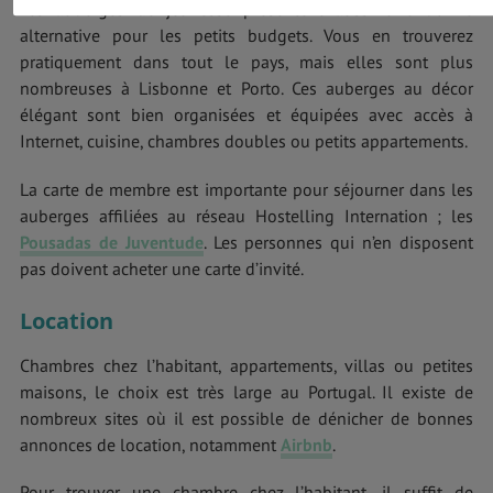
Les auberges de jeunesse présentent aussi une bonne
alternative pour les petits budgets. Vous en trouverez
pratiquement dans tout le pays, mais elles sont plus
nombreuses à Lisbonne et Porto. Ces auberges au décor
élégant sont bien organisées et équipées avec accès à
Internet, cuisine, chambres doubles ou petits appartements.
La carte de membre est importante pour séjourner dans les
auberges affiliées au réseau Hostelling Internation ; les
Pousadas de Juventude
. Les personnes qui n’en disposent
pas doivent acheter une carte d’invité.
Location
Chambres chez l’habitant, appartements, villas ou petites
maisons, le choix est très large au Portugal. Il existe de
nombreux sites où il est possible de dénicher de bonnes
annonces de location, notamment
Airbnb
.
Pour trouver une chambre chez l’habitant, il suffit de