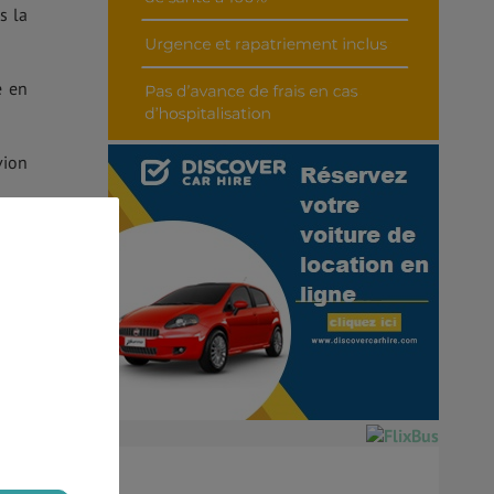
s la
e en
vion
rts,
.
imer