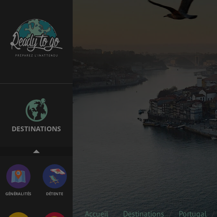
EMPLOIS &
BONS PLANS
STAGES
MÉTÉO & GÉO
VOL
DESTINATIONS
ASSURANCES
GÉNÉRALITÉS
DÉTENTE
Accueil
Destinations
Portugal