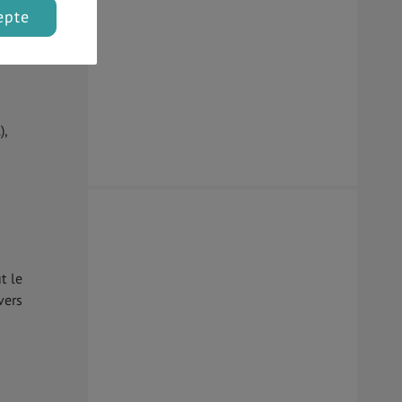
epte
),
t le
vers