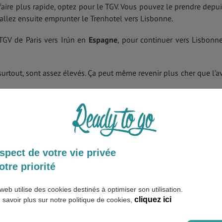
aire plus rapide, optez pour le TGV. Vous pouvez le prendre depui
 allez ensuite emprunter le Trenhotel vers Lisbonne.
 TGV de Paris vers Irún en
Espagne
, pour continuer vers Lisbonn
 surtout, sont assez élevés. Ça peut même revenir plus cher que l’a
égulières au départ de Paris vers Lisbonne et Porto. D’autres dépa
vus depuis plusieurs autres villes françaises (Toulouse, Rennes…)
spect de votre vie privée
ès économique pour
se rendre au Portugal
, mais il faut vraiment a
otre priorité
web utilise des cookies destinés à optimiser son utilisation.
cliquez ici
 savoir plus sur notre politique de cookies,
 possibilité. Pour réduire les dépenses, optez pour le covoiturage.