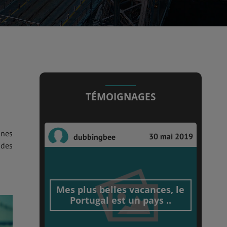
TÉMOIGNAGES
nnes
30 mai 2019
dubbingbee
ndes
Mes plus belles vacances, le
Portugal est un pays ..