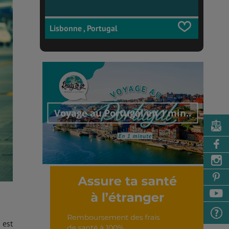
Lisbonne , Portugal
Voyage au Portugal en 1 min..
Découvrir cet interview
 est