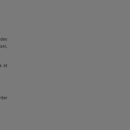
ndes
axi,
s et
iter