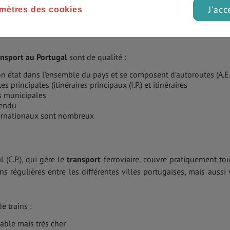
J'acc
mètres des cookies
ports au Portugal
ansport au Portugal
sont de qualité :
on état dans l’ensemble du pays et se composent d’autoroutes (A.E.
s principales (itinéraires principaux (I.P.) et itinéraires
es municipales
tendu
ternationaux sont nombreux
(C.P.), qui gère le
transport
ferroviaire, couvre pratiquement tou
ns régulières entre les différentes villes portugaises, mais aussi 
e trains :
table mais très cher