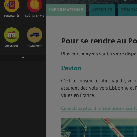
INFORMATIONS
ARTICLES
TÉMOI
FORMALITÉS
COÛT DE LA VIE
Pour se rendre au Po
LOGEMENT
TRANSPORT
Plusieurs moyens sont à votre dispo
L’avion
SANTÉ &
ÉTUDES
SÉCURITÉ
C’est le moyen le plus rapide, vu 
assurent des vols vers Lisbonne et P
villes en France.
EMPLOIS &
BONS PLANS
Consultez plus d'informations sur le
STAGES
MÉTÉO & GÉO
VOL