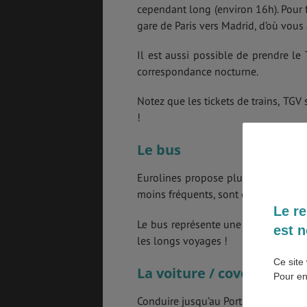
cependant long (environ 16h). Pour f
gare de Paris vers Madrid, d’où vous
SANTÉ &
ÉTUDES
SÉCURITÉ
Il est aussi possible de prendre le
correspondance nocturne.
Notez que les tickets de trains, TGV
EMPLOIS &
BONS PLANS
STAGES
!
Le bus
MÉTÉO & GÉO
VOL
Eurolines propose plusieurs lignes r
moins fréquents, sont également pré
Le re
Le bus représente une solution tr
est n
ASSURANCES
les longs voyages !
Ce site 
La voiture / covoiturage
Pour en
Conduire jusqu’au Portugal reste une