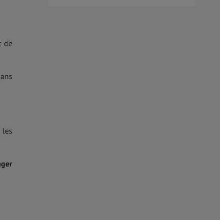
t de
dans
 les
ager