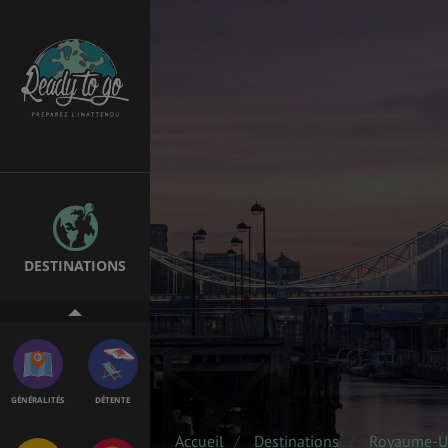
EMPLOIS &
BONS PLANS
STAGES
MÉTÉO & GÉO
VOL
DESTINATIONS
ASSURANCES
GÉNÉRALITÉS
DÉTENTE
Accueil
Destinations
Royaume-U