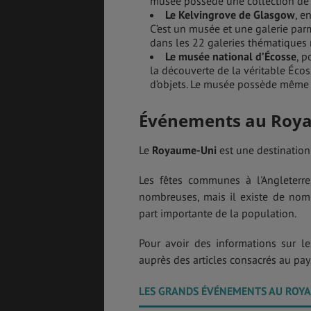
musée possède une collection de p
Le Kelvingrove de Glasgow
, e
C’est un musée et une galerie par
dans les 22 galeries thématique
Le musée national d’Écosse
, p
la découverte de la véritable Écos
d’objets. Le musée possède même u
Événements au Roy
Le
Royaume-Uni
est une destination
Les fêtes communes à l'Angleterre
nombreuses, mais il existe de nomb
part importante de la population.
Pour avoir des informations sur le
auprès des articles consacrés au pay
LES GRANDS ÉVÉNEMENTS AU ROY