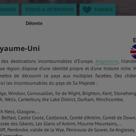
GNAGES
VIDEOS & INTERVIEWS
FAVORIS
Détente
Royaume-Uni
 des destinations incontournables d’Europe.
Angleterre
, Irland
e région dispose d’une identité propre et d’une histoire riche. V
ttra de découvrir ce pays aux multiples facettes. Des chât
oici les incontournables du pays de Sa Majesté :
ge, Windsor, Cornouailles, île de Wight, Brighton, Kent, Stoneheng
th, Wells, Canterbury, the Lake District, Durham, Winchcombe,
och Ness, Glasgow,…
Belfast, Castle Coole, Castlerock, Comté d'Antrim, Comté de Down
ssée des Géants, Les Glens of Antrim, Mourne Mountains,…
ff, Pembroke, vallée de la Wye, Péninsule de Gower, ile Anglesey,
 Caernarfon,…