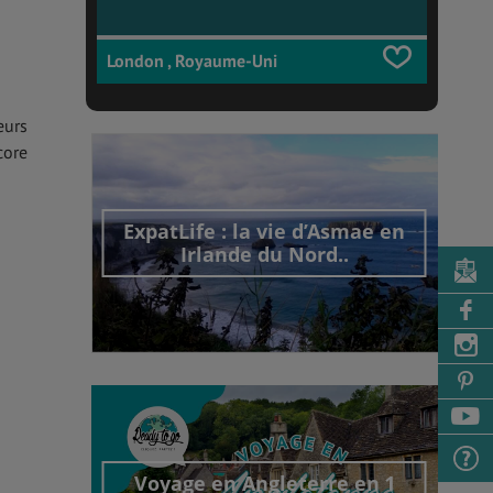
London , Royaume-Uni
eurs
core
ExpatLife : la vie d’Asmae en
Irlande du Nord..
Découvrir cet interview
Voyage en Angleterre en 1