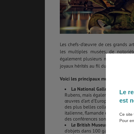
SANTÉ &
ÉTUDES
SÉCURITÉ
Les chefs-d’œuvre de ces grands art
EMPLOIS &
BONS PLANS
STAGES
les multiples musées, de notorié
également plusieurs musées histori
joyaux hérités au fil du temps.
MÉTÉO & GÉO
VOL
Voici les principaux musées du Roy
La National Gallery de
Londre
Le re
Rubens, mais également les célèb
est n
œuvres d’art d’Europe occidentale
ASSURANCES
des plus belles collections au mo
italienne, flamande et allemande y
Ce site 
des conférences sont parfois orga
Pour en
Le British Museum de Londres
d'objets dans 100 galeries. Il vous