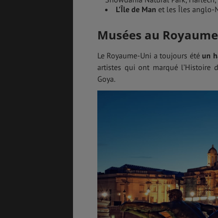
L’Île de Man
et les Îles anglo
Musées au Royaume
ASSURANCES
Le Royaume-Uni a toujours été
un h
artistes qui ont marqué l’Histoire
Goya.
GÉNÉRALITÉS
DÉTENTE
FORMALITÉS
COÛT DE LA VIE
LOGEMENT
TRANSPORT