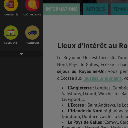
INFORMATIONS
ARTICLES
TÉMOI
FORMALITÉS
COÛT DE LA VIE
Lieux d’intérêt au 
LOGEMENT
TRANSPORT
Le Royaume-Uni est bien sûr l’une
Nord, Pays de Galles, Écosse : chaqu
séjour au Royaume-Uni
vous perme
SANTÉ &
ÉTUDES
SÉCURITÉ
d’Écosse aux
musées londoniens
, v
L’Angleterre
: Londres, Cambrid
Salisburry, Oxford, Winchester, Ba
Liverpool,…
EMPLOIS &
BONS PLANS
STAGES
L’Écosse
: Saint Andrews, le L
L’Irlande du Nord
:Aghadowey, 
Dundrum, Dunluce Castle, la Chau
Le Pays de Galles
:Comwy, Cardi
Snowdania Natural Park, Harlech,
MÉTÉO & GÉO
VOL