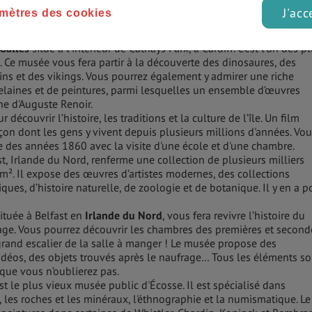
être exposé en même temps. Vous y trouverez des salles magnifique
J'acc
mètres des cookies
 et des collections d’objets d’Afrique, des Amériques, du Proche-Or
e et d'Europe.
 Galles
situé à l'intérieur de Cathays Park, à Cardiff. C’est l’un des p
Ce musée vous fera partir à la découverte des dinosaures, des
ns et des vikings. Vous pourrez également y admirer une riche
elaines et de peintures, parmi lesquelles un ensemble d’œuvres
ne d'Auguste Renoir.
ur découvrir l’histoire, les traditions et la culture de l’île. Un film
façon dont les gens y vivent depuis plusieurs millions d'années. Vo
 des années 1860 avec la visite d'une école et d'une chambre.
ast, Irlande du Nord, renferme une collection de plusieurs milliers
0m². Il expose des œuvres d’artistes modernes, des collections
iques, d’histoire naturelle, de zoologie et de botanique. Il y en a p
située à Belfast en
Irlande du Nord
, vous fera revivre l’histoire du
age. Vous pourrez découvrir les chambres des premières et second
grand escalier de la salle à manger ! Le musée propose des
déos, des objets trouvés après le naufrage… Tous les éléments so
 que vous n’oublierez pas.
est le plus vieux musée public d'Écosse. Il est spécialisé dans
s, les roches et les minéraux, l'éthnographie et la numismatique. Le