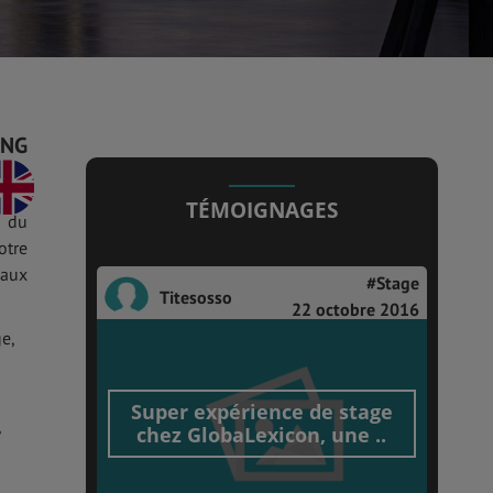
ENG
TÉMOIGNAGES
e du
otre
eaux
#Stage
Titesosso
22 octobre 2016
e,
Super expérience de stage
,
chez GlobaLexicon, une ..