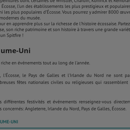
eintures donc certaines de Whistler, Chardin, Koninck et Rembran
n Écosse, l’un des établissements les plus prestigieux et populaires
mi les plus populaires d’Écosse. Vous pourrez y admirer 8000 œuv
s modernes du musée.
our en apprendre plus sur la richesse de l'histoire écossaise. Partez
se, son riche patrimoine et son histoire à travers une grande varié
n Spitfire !
aume-Uni
 riche en événements tout au long de l'année.
, l'Écosse, le Pays de Galles et l'Irlande du Nord ne sont pa
reuses fêtes nationales civiles ou religieuses qui rassemblent
s différentes festivités et événements renseignez-vous directe
s concernés: Angleterre, Irlande du Nord, Pays de Galles, Écosse.
AUME-UNI