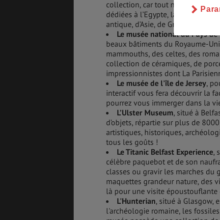
collection, car tout ne peut pas 
Para
dédiées à l’Egypte, la Grèce, Rome
antique, d’Asie, de Grande-Bretagn
Le musée national du Pays de
beaux bâtiments du Royaume-Uni. 
mammouths, des celtes, des romai
collection de céramiques, de porc
impressionnistes dont La Parisien
Le musée de l'île de Jersey
, po
interactif vous fera découvrir la 
pourrez vous immerger dans la vie
L’Ulster Museum
, situé à Belf
d’objets, répartie sur plus de 800
artistiques, historiques, archéolog
tous les goûts !
Le Titanic Belfast Experience
, 
célèbre paquebot et de son naufr
classes ou gravir les marches du 
maquettes grandeur nature, des vi
là pour une visite époustouflante
L'Hunterian
, situé à Glasgow, 
l'archéologie romaine, les fossile