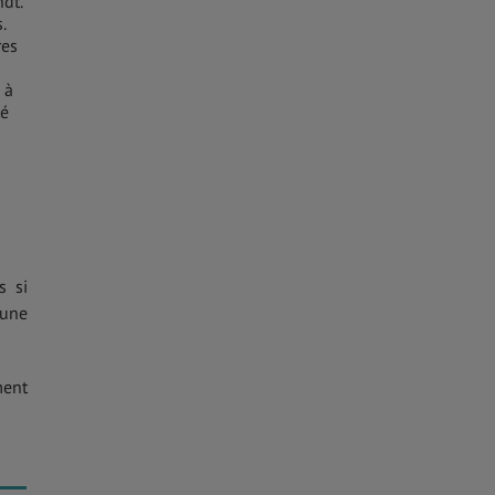
dt.
.
res
 à
té
s si
 une
ment