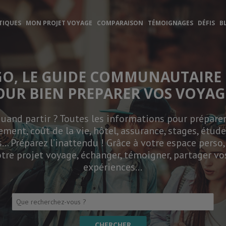
TIQUES
MON PROJET VOYAGE
COMPARAISON
TÉMOIGNAGES
DÉFIS
B
GO, LE GUIDE COMMUNAUTAIRE 
OUR BIEN PREPARER VOS VOYAG
and partir ? Toutes les informations pour préparer 
ement, coût de la vie, hôtel, assurance, stages, études
… Préparez l’inattendu ! Grâce à votre espace perso
tre projet voyage, échanger, témoigner, partager vo
expériences…