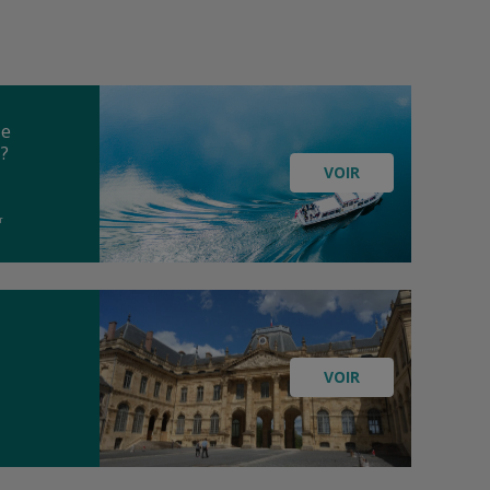
le
 ?
VOIR
r
VOIR