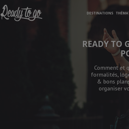
Ready to Go
DESTINATIONS
THÉMA
READY TO 
P
Comment et qu
formalités, log
& bons plans
organiser vo