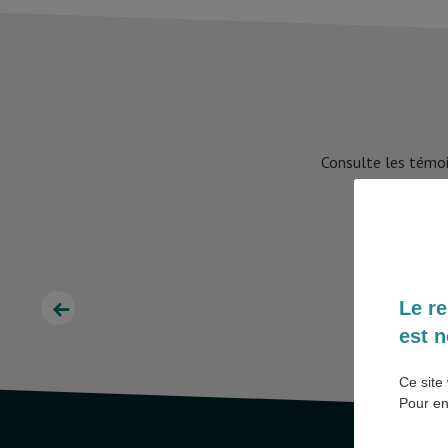
Consulte les témoi
Le re
est n
Ce site 
Pour en