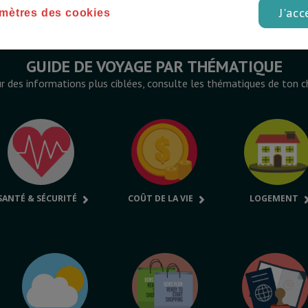
J'acc
mètres des cookies
GUIDE DE VOYAGE PAR THÉMATIQUE
r des informations plus ciblées, consulte les thématiques de ton c
SANTÉ & SÉCURITÉ
COÛT DE LA VIE
LOGEMENT