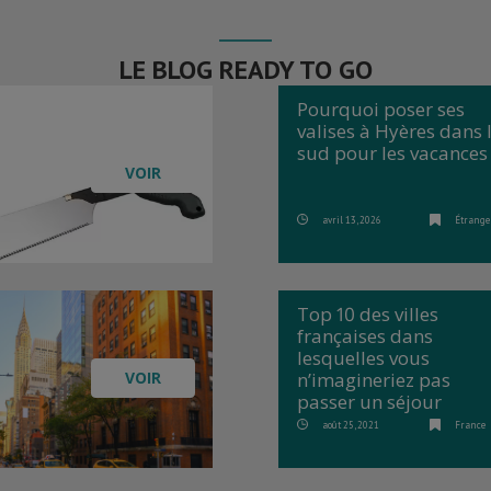
LE BLOG READY TO GO
Pourquoi poser ses
valises à Hyères dans 
sud pour les vacances
VOIR
avril 13, 2026
Étrange
Top 10 des villes
françaises dans
lesquelles vous
n’imagineriez pas
VOIR
passer un séjour
août 25, 2021
France