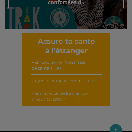
confortées d..
Découvrir cet interview