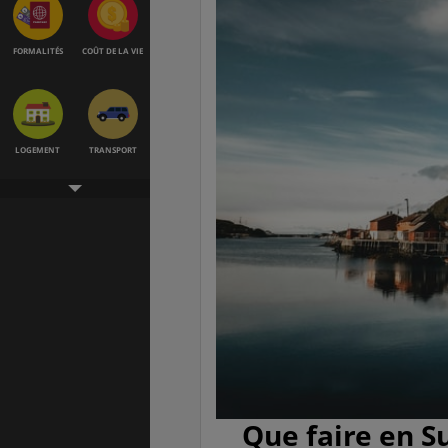
FORMALITÉS
COÛT DE LA VIE
LOGEMENT
TRANSPORT
SANTÉ &
ÉTUDES
SÉCURITÉ
EMPLOIS &
BONS PLANS
STAGES
Que faire en S
MÉTÉO & GÉO
VOL