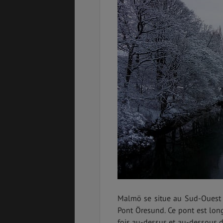
Malmö se situe au Sud-Ouest d
Pont Öresund. Ce pont est long 
fois au-dessus et au-dessous d