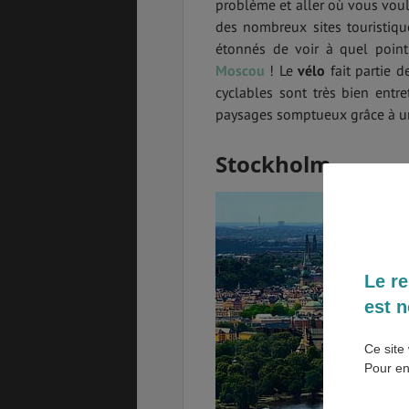
problème et aller où vous voul
des nombreux sites touristiqu
SANTÉ &
ÉTUDES
étonnés de voir à quel point
SÉCURITÉ
Moscou
! Le
vélo
fait partie 
cyclables sont très bien entr
paysages somptueux grâce à un
EMPLOIS &
BONS PLANS
STAGES
Stockholm
MÉTÉO & GÉO
VOL
Le re
est n
ASSURANCES
Ce site 
Pour en