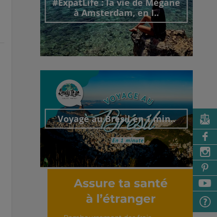
#ExpatLife : la vie de Mégane
à Amsterdam, en I..
Découvrir cet interview
Voyage au Brésil en 1 min..
Découvrir cet interview