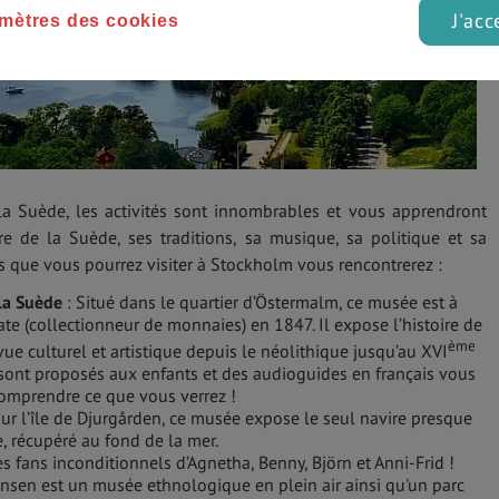
J'acc
mètres des cookies
la Suède, les activités sont innombrables et vous apprendront
re de la Suède, ses traditions, sa musique, sa politique et sa
 que vous pourrez visiter à Stockholm vous rencontrerez :
la Suède
: Situé dans le quartier d’Östermalm, ce musée est à
ate (collectionneur de monnaies) en 1847. Il expose l’histoire de
ème
ue culturel et artistique depuis le néolithique jusqu’au XVI
rs sont proposés aux enfants et des audioguides en français vous
omprendre ce que vous verrez !
sur l’île de Djurgården, ce musée expose le seul navire presque
e, récupéré au fond de la mer.
es fans inconditionnels d’Agnetha, Benny, Björn et Anni-Frid !
nsen est un musée ethnologique en plein air ainsi qu'un parc