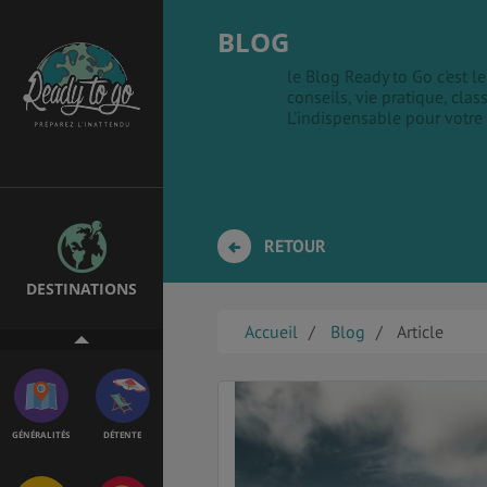
BLOG
le Blog Ready to Go c'est 
conseils, vie pratique, clas
EMPLOIS &
BONS PLANS
L'indispensable pour votre
STAGES
MÉTÉO & GÉO
VOL
RETOUR
DESTINATIONS
ASSURANCES
Accueil
Blog
Article
GÉNÉRALITÉS
DÉTENTE