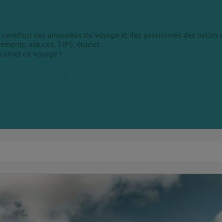
le carrefour des amoureux du voyage et des passionnés des belles 
sements, astuces, TIPS, études...
 carnet de voyage !