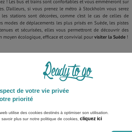
ez ! Les bus et trains sont confortables et vous emmèneront sur
es. D’ailleurs, si vous prenez le métro à Stockholm vous serez
 les stations sont décorées, comme c’est le cas de celles de
des modes de déplacements les plus prisés en Suède, les pistes
etenues et sécurisées, elles vous permettront de découvrir des
 moyen écologique, efficace et convivial pour
visiter la Suède
!
spect de votre vie privée
otre priorité
web utilise des cookies destinés à optimiser son utilisation.
cliquez ici
 savoir plus sur notre politique de cookies,