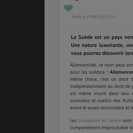
Publié le 25-08-2020 à 11:11
ASSURANCES
La Suède est un pays vers
Une nature luxuriante, un
vous pourrez découvrir lor
GÉNÉRALITÉS
DÉTENTE
Allemansrätt, ce nom peut son
pour les suédois !
Allemannsr
même chose, c’est un droit d
indépendamment du droit de p
FORMALITÉS
COÛT DE LA VIE
est même inscrit dans leur 
souhaitez et cueillir des frui
avant et soyez raisonnable et 
LOGEMENT
TRANSPORT
Les
transports en Suède
sont 
comportement irréprochable de