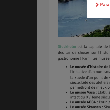
Para
Stockholm
est la capitale de 
des tas de choses sur l’histoi
gastronomie ! Parmi les musées
Le musée d’histoire de 
l’initiative d’un numism
la Suède d’un point de v
siècle. L’été des atelie
permettront de mieux c
Le musée Vasa
: Etabli 
intact du XVIIème siècl
Le musée ABBA
: Pour l
Le musée Skansen
: Ska