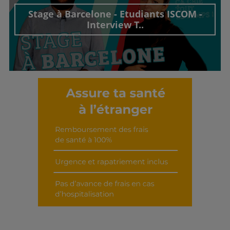
Stage à Barcelone - Etudiants ISCOM -
Interview T..
Découvrir cet interview