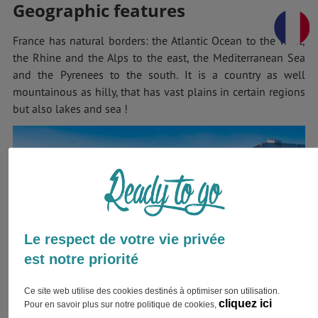
Geographic features
France has natural borders: the Atlantic Ocean to the west,
the Rhine and the Alps to the east, the Mediterranean Sea
and the Pyrenees to the south. It is a country as well
mountainous as hilly, that has vast plains in certain regions
but also lakes and sea !
Le respect de votre vie privée
est notre priorité
Ce site web utilise des cookies destinés à optimiser son utilisation.
cliquez ici
Pour en savoir plus sur notre politique de cookies,