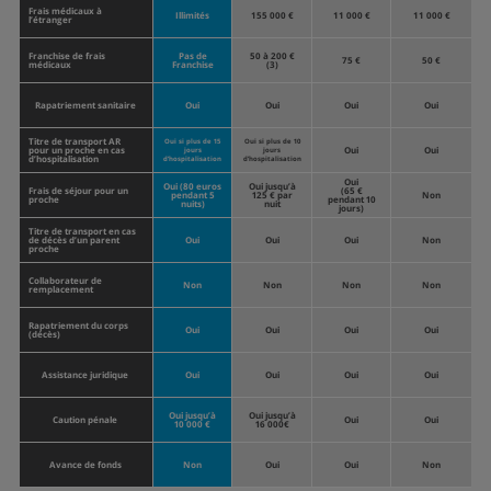
Frais médicaux à
Illimités
155 000 €
11 000 €
11 000 €
l’étranger
Franchise de frais
Pas de
50 à 200 €
75 €
50 €
médicaux
Franchise
(3)
Rapatriement sanitaire
Oui
Oui
Oui
Oui
Titre de transport AR
Oui si plus de 15
Oui si plus de 10
pour un proche en cas
Oui
Oui
jours
jours
d’hospitalisation
d’hospitalisation
d’hospitalisation
Oui
Oui (80 euros
Oui jusqu’à
Frais de séjour pour un
(65 €
pendant 5
125 € par
Non
proche
pendant 10
nuits)
nuit
jours)
Titre de transport en cas
de décès d’un parent
Oui
Oui
Oui
Non
proche
Collaborateur de
Non
Non
Non
Non
remplacement
Rapatriement du corps
Oui
Oui
Oui
Oui
(décès)
Assistance juridique
Oui
Oui
Oui
Oui
Oui jusqu’à
Oui jusqu’à
Caution pénale
Oui
Oui
10 000 €
16 000€
Avance de fonds
Non
Oui
Oui
Non