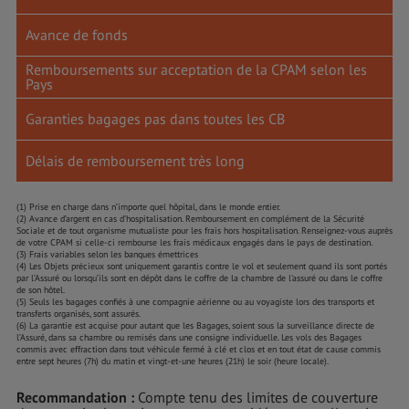
Avance de fonds
Remboursements sur acceptation de la CPAM selon les
Pays
Garanties bagages pas dans toutes les CB
Délais de remboursement très long
(1) Prise en charge dans n’importe quel hôpital, dans le monde entier.
(2) Avance d’argent en cas d’hospitalisation. Remboursement en complément de la Sécurité
Sociale et de tout organisme mutualiste pour les frais hors hospitalisation. Renseignez-vous auprès
de votre CPAM si celle-ci rembourse les frais médicaux engagés dans le pays de destination.
(3) Frais variables selon les banques émettrices
(4) Les Objets précieux sont uniquement garantis contre le vol et seulement quand ils sont portés
par l’Assuré ou lorsqu’ils sont en dépôt dans le coffre de la chambre de l'assuré ou dans le coffre
de son hôtel.
(5) Seuls les bagages confiés à une compagnie aérienne ou au voyagiste lors des transports et
transferts organisés, sont assurés.
(6) La garantie est acquise pour autant que les Bagages, soient sous la surveillance directe de
l’Assuré, dans sa chambre ou remisés dans une consigne individuelle. Les vols des Bagages
commis avec effraction dans tout véhicule fermé à clé et clos et en tout état de cause commis
entre sept heures (7h) du matin et vingt-et-une heures (21h) le soir (heure locale).
Recommandation :
Compte tenu des limites de couverture