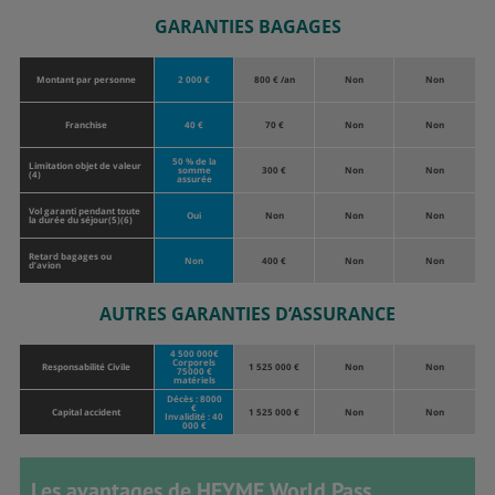
GARANTIES BAGAGES
Montant par personne
2 000 €
800 € /an
Non
Non
Franchise
40 €
70 €
Non
Non
50 % de la
Limitation objet de valeur
somme
300 €
Non
Non
(4)
assurée
Vol garanti pendant toute
Oui
Non
Non
Non
la durée du séjour(5)(6)
Retard bagages ou
Non
400 €
Non
Non
d’avion
AUTRES GARANTIES D’ASSURANCE
4 500 000€
Corporels
Responsabilité Civile
1 525 000 €
Non
Non
75000 €
matériels
Décès : 8000
€
Capital accident
1 525 000 €
Non
Non
Invalidité : 40
000 €
Les avantages de HEYME World Pass