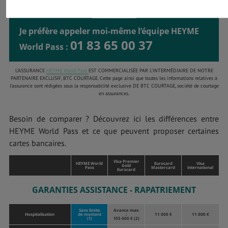
Je préfère appeler moi-même l’équipe HEYME
01 83 65 00 37
World Pass :
L’ASSURANCE
HEYME World Pass
EST COMMERCIALISÉE PAR L’INTERMÉDIAIRE DE NOTRE
PARTENAIRE EXCLUSIF, BTC COURTAGE. Cette page ainsi que toutes les informations relatives à
l’assurance sont rédigées sous la responsabilité exclusive DE BTC COURTAGE, société de courtage
en assurances.
Besoin de comparer ? Découvrez ici les différences entre
HEYME World Pass et ce que peuvent proposer certaines
cartes bancaires.
Visa Premier
HEYME World
Eurocard
Visa
Gold
Pass
Mastercard
international
Eurocard
GARANTIES ASSISTANCE - RAPATRIEMENT
Sans limite
Avance max
Hospitalisation
de montant
:
11 000 €
11 000 €
(1)
155 000 € (2)