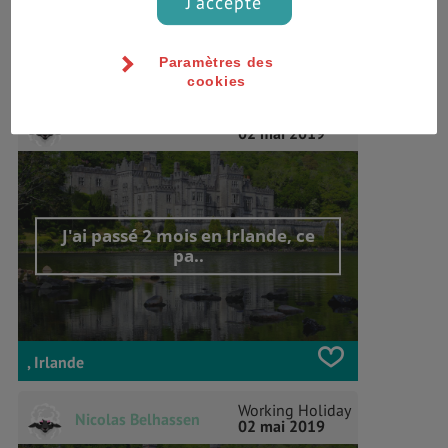
J'accepte
Paramètres des
Tralee , Irlande
cookies
Working Holiday
Nicolas Belhassen
02 mai 2019
J'ai passé 2 mois en Irlande, ce
pa..
, Irlande
Working Holiday
Nicolas Belhassen
02 mai 2019