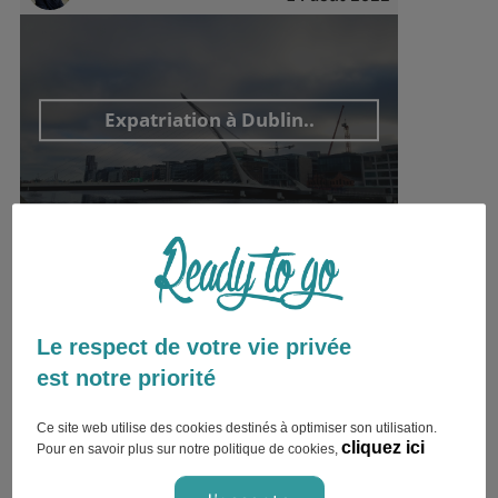
Expatriation à Dublin..
Dublin , Irlande
Études
Ysabelle de Ready to Go
07 juillet 2020
Le respect de votre vie privée
est notre priorité
Ce site web utilise des cookies destinés à optimiser son utilisation.
Erasmus à Tralee..
cliquez ici
Pour en savoir plus sur notre politique de cookies,