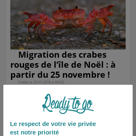
Migration des crabes
rouges de l’île de Noël : à
partir du 25 novembre !
Publié le 22-11-2016 à 04:02
En voilà une île sur laquelle c’est toujours Noël;
Christmas Island
! Située au Nord-Est de
l’Australie
à 1600 km de ses côtes, Christmas
Le respect de votre vie privée
Island est une île paradisiaque qui héberge une
est notre priorité
population de millions de petits crabes rouges.