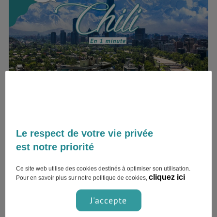
Voyage au Chili en 1 min
mars 27, 2020
chili
Le respect de votre vie privée
Avec un coût de la vie 35 à 50 % plus abordable,
est notre priorité
Vous pourrez profiter de nombreuses activités sur
place : Treks, oenotourisme, musées et même
Ce site web utilise des cookies destinés à optimiser son utilisation.
cliquez ici
visiter l’Île de Pâques et ses géants de pierre !
Pour en savoir plus sur notre politique de cookies,
Le logement reste une dépense importante dans
J'accepte
les grandes villes, En revanche les transports