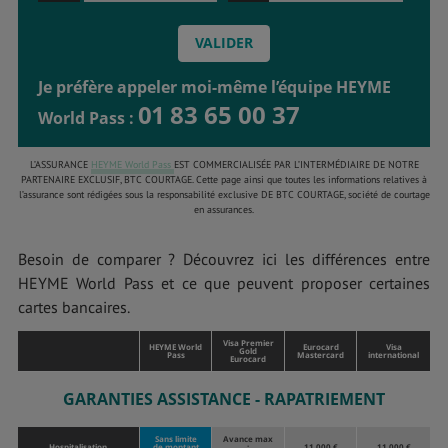
Je préfère appeler moi-même l’équipe HEYME
01 83 65 00 37
World Pass :
L’ASSURANCE
HEYME World Pass
EST COMMERCIALISÉE PAR L’INTERMÉDIAIRE DE NOTRE
PARTENAIRE EXCLUSIF, BTC COURTAGE. Cette page ainsi que toutes les informations relatives à
l’assurance sont rédigées sous la responsabilité exclusive DE BTC COURTAGE, société de courtage
en assurances.
Besoin de comparer ? Découvrez ici les différences entre
HEYME World Pass et ce que peuvent proposer certaines
cartes bancaires.
Visa Premier
HEYME World
Eurocard
Visa
Gold
Pass
Mastercard
international
Eurocard
GARANTIES ASSISTANCE - RAPATRIEMENT
Sans limite
Avance max
Hospitalisation
de montant
:
11 000 €
11 000 €