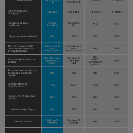
(1)
155 000 € (2)
Frais médicaux à
Illimités
155 000 €
11 000 €
11 000 €
l’étranger
Franchise de frais
Pas de
50 à 200 €
75 €
50 €
médicaux
Franchise
(3)
Rapatriement sanitaire
Oui
Oui
Oui
Oui
Titre de transport AR
Oui si plus de 15
Oui si plus de 10
pour un proche en cas
Oui
Oui
jours
jours
d’hospitalisation
d’hospitalisation
d’hospitalisation
Oui
Oui (80 euros
Oui jusqu’à
Frais de séjour pour un
(65 €
pendant 5
125 € par
Non
proche
pendant 10
nuits)
nuit
jours)
Titre de transport en cas
de décès d’un parent
Oui
Oui
Oui
Non
proche
Collaborateur de
Non
Non
Non
Non
remplacement
Rapatriement du corps
Oui
Oui
Oui
Oui
(décès)
Assistance juridique
Oui
Oui
Oui
Oui
Oui jusqu’à
Oui jusqu’à
Caution pénale
Oui
Oui
10 000 €
16 000€