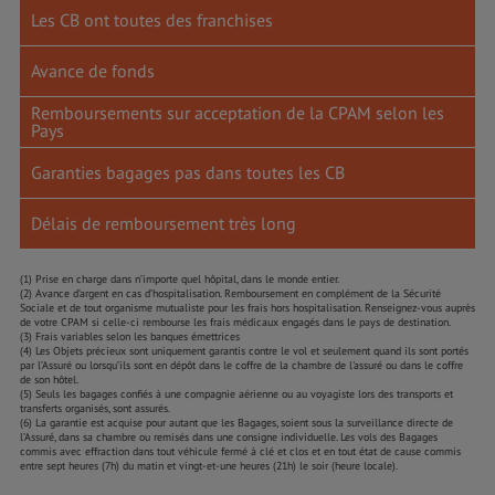
Les CB ont toutes des franchises
Avance de fonds
Remboursements sur acceptation de la CPAM selon les
Pays
Garanties bagages pas dans toutes les CB
Délais de remboursement très long
(1) Prise en charge dans n’importe quel hôpital, dans le monde entier.
(2) Avance d’argent en cas d’hospitalisation. Remboursement en complément de la Sécurité
Sociale et de tout organisme mutualiste pour les frais hors hospitalisation. Renseignez-vous auprès
de votre CPAM si celle-ci rembourse les frais médicaux engagés dans le pays de destination.
(3) Frais variables selon les banques émettrices
(4) Les Objets précieux sont uniquement garantis contre le vol et seulement quand ils sont portés
par l’Assuré ou lorsqu’ils sont en dépôt dans le coffre de la chambre de l'assuré ou dans le coffre
de son hôtel.
(5) Seuls les bagages confiés à une compagnie aérienne ou au voyagiste lors des transports et
transferts organisés, sont assurés.
(6) La garantie est acquise pour autant que les Bagages, soient sous la surveillance directe de
l’Assuré, dans sa chambre ou remisés dans une consigne individuelle. Les vols des Bagages
commis avec effraction dans tout véhicule fermé à clé et clos et en tout état de cause commis
entre sept heures (7h) du matin et vingt-et-une heures (21h) le soir (heure locale).