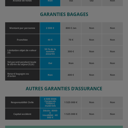
Avance de fonds
Non
Oui
Oui
Non
GARANTIES BAGAGES
Montant par personne
2 000 €
800 € /an
Non
Non
Franchise
40 €
70 €
Non
Non
50 % de la
Limitation objet de valeur
somme
300 €
Non
Non
(4)
assurée
Vol garanti pendant toute
Oui
Non
Non
Non
la durée du séjour(5)(6)
Retard bagages ou
Non
400 €
Non
Non
d’avion
AUTRES GARANTIES D’ASSURANCE
4 500 000€
Corporels
Responsabilité Civile
1 525 000 €
Non
Non
75000 €
matériels
Décès : 8000
€
Capital accident
1 525 000 €
Non
Non
Invalidité : 40
000 €