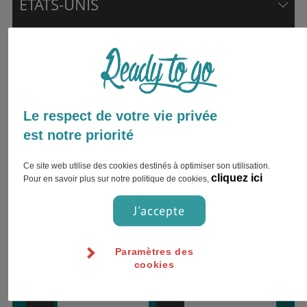
ETATS-UNIS
Envie d’être accompagné par
un expert ?
Inscrivez votre nom complet et choisissez
Le respect de votre vie privée
votre préférence pour le contact !
est notre priorité
Ce site web utilise des cookies destinés à optimiser son utilisation.
cliquez ici
Pour en savoir plus sur notre politique de cookies,
J'accepte
Paramètres des
cookies
Jour
Heure