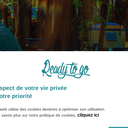
spect de votre vie privée
otre priorité
ng «
Kampgrounds of America
» propose un large choix d’offre
. Le tout avec une carte d’abonnement valable un an d’un montan
web utilise des cookies destinés à optimiser son utilisation.
 sur chacun de vos séjours dans leurs campings.
cliquez ici
 savoir plus sur notre politique de cookies,