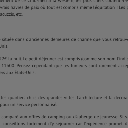
inement de ce Club-med à la western, les plus chers coûtent 94
 vrais havres de paix où tout est compris même l’équitation ! Les 
acuzzis, etc.
le située dans d’anciennes demeures de charme que vous retrouv
Unis.
122€ la nuit. Le petit déjeuner est compris (comme son nom l’indi
 à 11h00. Pensez cependant que les fumeurs sont rarement acce
ers aux États-Unis.
les quartiers chics des grandes villes. L’architecture et la décora
 pour un service personnalisé.
ux comparé aux offres de camping ou d’auberge de jeunesse. Si v
onseillons fortement d’y séjourner car l’expérience promet d’