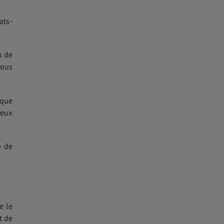
ats-
x de
vous
ique
ueux
e de
e le
t de