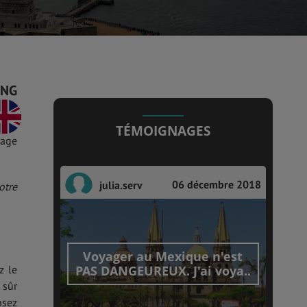
ENG
r le
ent.
TÉMOIGNAGES
yage
06 décembre 2018
julia.serv
otre
Voyager au Mexique n'est
PAS DANGEUREUX. J'ai voya..
z le
 sûr
nsez