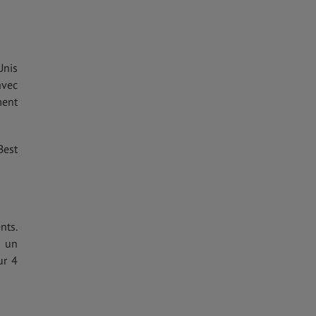
Unis
avec
ment
Best
nts.
r un
ur 4