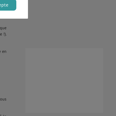
epte
oirs
 que
 !).
e en
vous