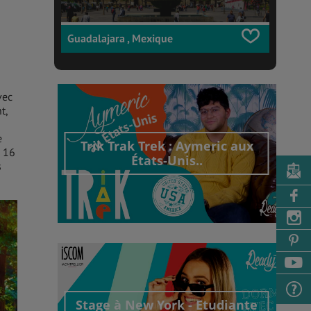
Guadalajara , Mexique
vec
t,
e
Trik Trak Trek : Aymeric aux
e 16
États-Unis..
s
Découvrir cet interview
Stage à New York - Etudiante