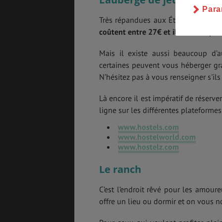
Para
Très répandues aux États-Unis, vou
coûtent entre 27€ et il faut compt
Mais il existe aussi beaucoup d’
certaines peuvent vous héberger gr
N’hésitez pas à vous renseigner s'il
Là encore il est impératif de réserve
ligne sur les différentes plateforme
www.hostels.com
www.hostelworld.com
www.hostelz.com
Le ranch
C’est l’endroit rêvé pour les amour
offre un lieu ou dormir et on vous n