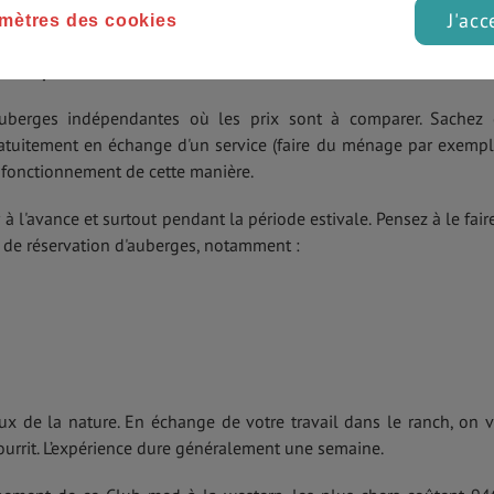
J'acc
mètres des cookies
s en avez 50 de la chaîne Hostelling International USA.
Les dort
er 52€ pour une chambre double
.
auberges indépendantes où les prix sont à comparer. Sachez
atuitement en échange d'un service (faire du ménage par exemple
s fonctionnement de cette manière.
r à l'avance et surtout pendant la période estivale. Pensez à le fair
s de réservation d'auberges, notamment :
eux de la nature. En échange de votre travail dans le ranch, on 
ourrit. L’expérience dure généralement une semaine.