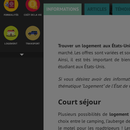
INFORMATIONS
ARTICLES
TÉMOI
FORMALITÉS
COÛT DE LA VIE
LOGEMENT
TRANSPORT
Trouver un logement aux États-Un
marché. Les offres sont variées et s
Ainsi, il est très important de bi
étudiant aux États-Unis.
SANTÉ &
ÉTUDES
SÉCURITÉ
Si vous désirez avoir des informa
thématique "Logement" de l'État de v
Court séjour
EMPLOIS &
BONS PLANS
STAGES
Plusieurs possibilités de
logement 
choix entre le camping, l’auberge de
le motel pour les roadtripeurs ! Le
MÉTÉO & GÉO
VOL