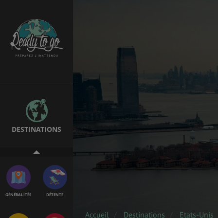
EMPLOIS &
BONS PLANS
STAGES
MÉTÉO & GÉO
VOL
DESTINATIONS
ASSURANCES
GÉNÉRALITÉS
DÉTENTE
Accueil
Destinations
Etats-Unis