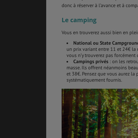
donc à réserver à l’avance et à compa
Le camping
ASSURANCES
Vous en trouverez aussi bien en plei
National ou State Campgroun
un prix variant entre 11 et 24€ la
vous n’y trouverez pas forcément 
Campings privés
: on les retro
GÉNÉRALITÉS
DÉTENTE
masse. Ils offrent néanmoins beau
et 38€. Pensez que vous aurez la 
systématiquement fournis.
FORMALITÉS
COÛT DE LA VIE
LOGEMENT
TRANSPORT