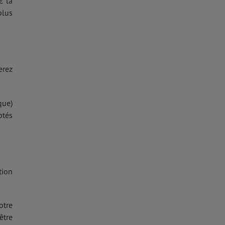
€ la
plus
erez
que)
ptés
tion
otre
être