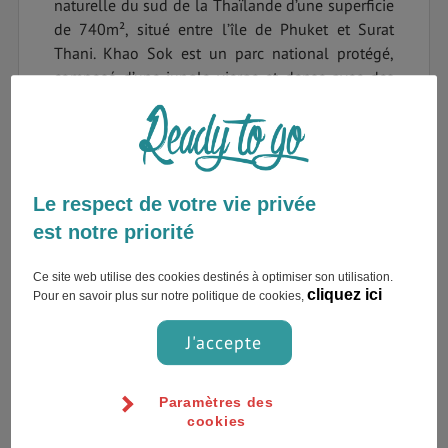
naturelle du sud de la Thaïlande d’une superficie
de 740m², situé entre l’île de Phuket et Surat
Thani. Khao Sok est un parc national protégé,
composé d’une jungle vierge et dense avec des
formations rocheuses calcaires en forme de
iceberg et d’un lac artificiel appelé le Cheow Lan.
Le parc national de Khao Sok, renferme la plus
vieille forêt ombrophile au monde et des grottes
Le respect de votre vie privée
et cascades fascinantes. C’est une destination
est notre priorité
parfaite pour les amoureux et les amateurs de
nature.
Ce site web utilise des cookies destinés à optimiser son utilisation.
cliquez ici
Pour en savoir plus sur notre politique de cookies,
Cette jungle vieille de 160 millions d’année abrite
une faune et une flore hors du commun :
J'accepte
la fleur parasite géante Rafflesia,
des oiseaux Bucérotidés,
Paramètres des
des gibbons,
cookies
des tigres, ...