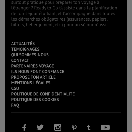
surtout pratique pour préparer ton voyage à
l’étranger ? Ready to Go t’assiste dans la planification
de ton séjour étudiant, et t’accompagne dans toutes
les démarches obligatoires (assurances, papiers,
billets, hébergement, etc.) pour un séjour réussi.
ACTUALITÉS
TÉMOIGNAGES
QUI SOMMES-NOUS
CONTACT
PARTENAIRES VOYAGE
ILS NOUS FONT CONFIANCE
PROPOSE TON ARTICLE
MENTIONS LÉGALES
CGU
POLITIQUE DE CONFIDENTIALITÉ
POLITIQUE DES COOKIES
FAQ