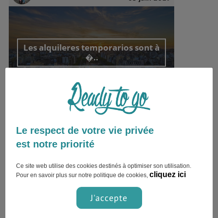
Les alquileres temporarios sont à
�..
Buenos Aires , argentine
Le respect de votre vie privée
Stage
JustIN
03 juin 2019
est notre priorité
Ce site web utilise des cookies destinés à optimiser son utilisation.
cliquez ici
Pour en savoir plus sur notre politique de cookies,
Le peso argentin n'est pas une
J'accepte
monna..