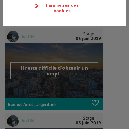
Paramètres des
cookies
Buenos Aires , argentine
Stage
JustIN
03 juin 2019
Il reste difficile d'obtenir un
empl..
Buenos Aires , argentine
Stage
JustIN
03 juin 2019