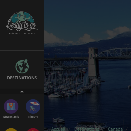
EMPLOIS &
BONS PLANS
STAGES
MÉTÉO & GÉO
VOL
DESTINATIONS
PVT
ASSURANCES
GÉNÉRALITÉS
DÉTENTE
Accueil
Destinations
Canada