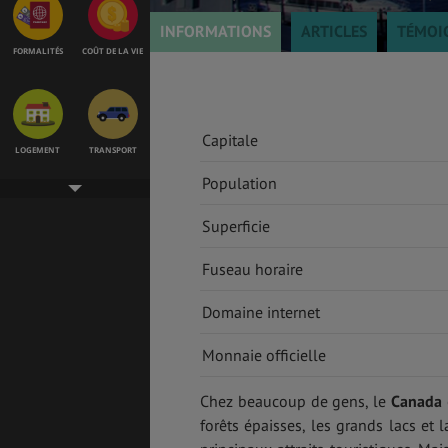
INFORMATIONS
ARTICLES
TÉMOI
FORMALITÉS
COÛT DE LA VIE
Capitale
LOGEMENT
TRANSPORT
Population
Superficie
SANTÉ &
ÉTUDES
SÉCURITÉ
Fuseau horaire
Domaine internet
EMPLOIS &
BONS PLANS
Monnaie officielle
STAGES
Chez beaucoup de gens, le
Canada
forêts épaisses, les grands lacs et 
MÉTÉO & GÉO
VOL