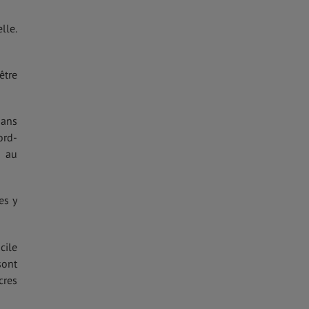
lle.
être
dans
ord-
e au
es y
cile
sont
cres