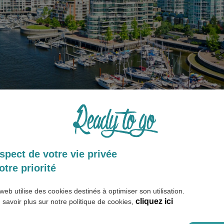
vrir tellement de choses ! Prenez le temps de visiter les
monume
ù le pays était bien différent d’aujourd’hui. Faites un tour dans
spect de votre vie privée
t exposés à la fois œuvres anciennes et contemporaines. Prome
otre priorité
s des villes ou immergez-vous dans la foule des grands boulev
a découverte de la nature canadienne et osez vous aventurer dan
 que ce pays a à vous offrir.
web utilise des cookies destinés à optimiser son utilisation.
cliquez ici
 savoir plus sur notre politique de cookies,