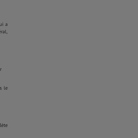
ui a
ral,
r
s le
lète