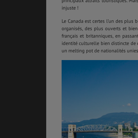
principaux attraits touristiques. Mai
injuste !
Le Canada est certes l’un des plus 
organisés, des plus ouverts et bie
PVT
ASSURANCES
français et britanniques, en passan
identité culturelle bien distincte de
un melting pot de nationalités unies p
GÉNÉRALITÉS
DÉTENTE
FORMALITÉS
COÛT DE LA VIE
LOGEMENT
TRANSPORT