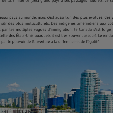
s de là, limiter ce (très) grand pays à ses paysages naturels, ce se
beaux pays au monde, mais c’est aussi l’un des plus évolués, des 
n sûr des plus multiculturels. Des indigènes amérindiens aux co
t par les multiples vagues d’immigration, le Canada s’est forgé
 celle des États-Unis auxquels il est très souvent associé. Le rendu
ar le pouvoir de l’ouverture à la différence et de l’égalité.