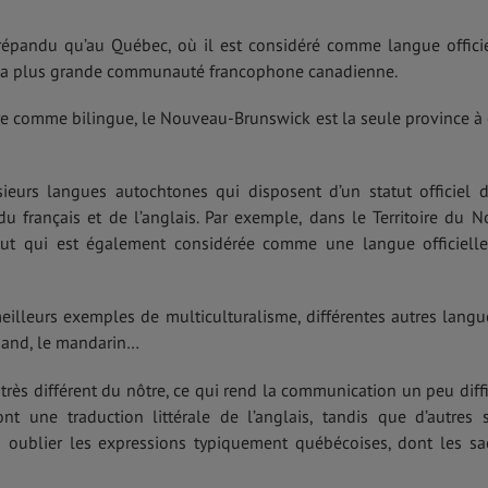
ès répandu qu’au Québec, où il est considéré comme langue officie
rs la plus grande communauté francophone canadienne.
e comme bilingue, le Nouveau-Brunswick est la seule province à 
usieurs langues autochtones qui disposent d’un statut officiel 
 du français et de l’anglais. Par exemple, dans le Territoire du N
titut qui est également considérée comme une langue officiell
eilleurs exemples de multiculturalisme, différentes autres langu
emand, le mandarin…
 très différent du nôtre, ce qui rend la communication un peu diffi
nt une traduction littérale de l’anglais, tandis que d’autres 
s oublier les expressions typiquement québécoises, dont les sa