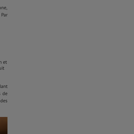
one,
 Par
n et
uit
dant
s de
 des