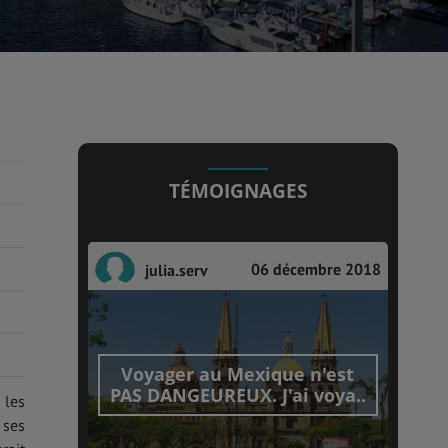
TÉMOIGNAGES
06 décembre 2018
julia.serv
Voyager au Mexique n'est
PAS DANGEUREUX. J'ai voya..
, les
 ses