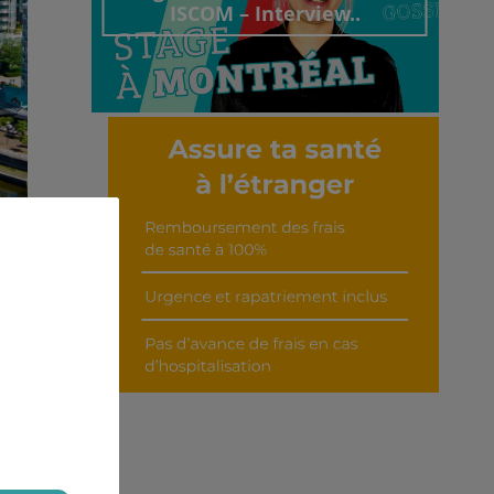
ISCOM – Interview..
Découvrir cet interview
nts
 les
nez-
ards
s le