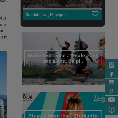
rait
Guadalajara , Mexique
plus
lons
 une
 est
Globe-trotteuse : "Seule et en
sac à dos… la pl..
Découvrir cet interview
Stage à Montréal - Etudiante