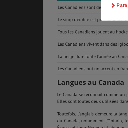
Para
Les Canadiens sont des bûcherons q
Le sirop d’érable est présent dans to
Tous les Canadiens jouent au hockey 
Les Canadiens vivent dans des iglo
La neige dure toute l’année au Can
Les Canadiens ont un accent en fra
Langues au Canada
Le Canada se reconnaît comme un pay
Elles sont toutes deux utilisées dans
Toutefois, l’anglais demeure la lan
du Canada, notamment l’Ontario, le
Écosse et Terre-Neuve-et-Labrador.