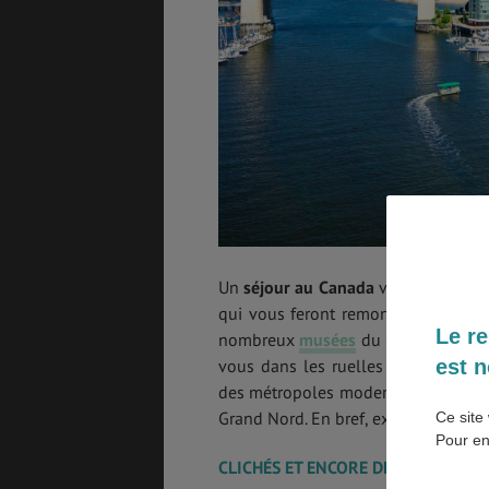
SANTÉ &
ÉTUDES
SÉCURITÉ
EMPLOIS &
BONS PLANS
STAGES
MÉTÉO & GÉO
VOL
Un
séjour au Canada
vous fera décou
qui vous feront remonter au temps o
Le re
nombreux
musées
du Canada où son
est n
vous dans les ruelles authentique
PVT
ASSURANCES
des métropoles modernes. Partez à l
Grand Nord. En bref, explorez tout ce
Ce site 
Pour en
CLICHÉS ET ENCORE DES CLICHÉS…