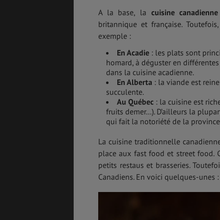
A la base, la
cuisine canadienne
britannique et française. Toutefois
exemple :
En Acadie
: les plats sont prin
homard, à déguster en différentes
dans la cuisine acadienne.
En Alberta
: la viande est rein
succulente.
Au Québec
: la cuisine est ric
fruits demer…). D’ailleurs la plupa
qui fait la notoriété de la province
La cuisine traditionnelle canadienn
place aux fast food et street food
petits restaus et brasseries. Toutef
Canadiens. En voici quelques-unes :