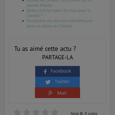
Etudier au Canada : tout savoir sur le
permis d’étude
Quels sont les types de visas pour le
Canada ?
Enregistrer ses données biométriques
pour un séjour au Canada
Tu as aimé cette actu ?
PARTAGE-LA
Facebook
Twitter
Mail
Note
0
- 0 votes