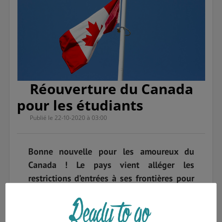
Réouverture du Canada
pour les étudiants
Publié le 22-10-2020 à 03:00
Bonne nouvelle pour les amoureux du
Canada ! Le pays vient alléger les
restrictions d’entrées à ses frontières pour
favoriser l'arrivée des étudiants étrangers.
Depuis le 20 octobre 2020, de nombreux