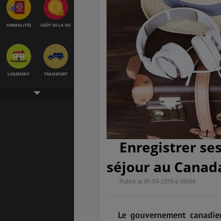
FORMALITÉS
COÛT DE LA VIE
LOGEMENT
TRANSPORT
SANTÉ &
ÉTUDES
SÉCURITÉ
Enregistrer s
séjour au Canad
EMPLOIS &
BONS PLANS
STAGES
Publié le 01-04-2019 à 09:04
Le gouvernement canadie
MÉTÉO & GÉO
VOL