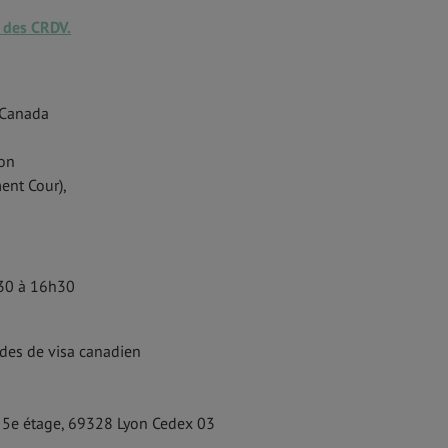
 des CRDV.
 Canada
lon
ment Cour),
h30 à 16h30
des de visa canadien
el 5e étage, 69328 Lyon Cedex 03