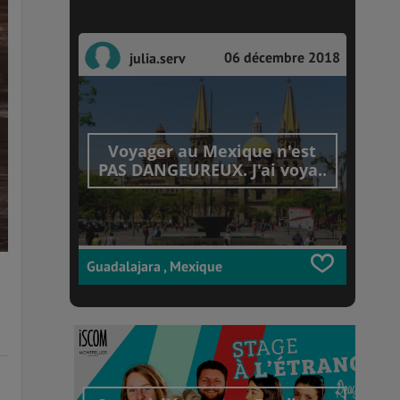
06 décembre 2018
julia.serv
Voyager au Mexique n'est
PAS DANGEUREUX. J'ai voya..
Guadalajara , Mexique