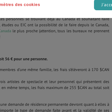
J'acc
mètres des cookies
étriques sont encore valides.
es personnes se trouvant déjà au Canada et souhaitant faire
, études ou EIC ont la possibilité de le faire depuis le Canada,
Canada
le plus proche (attention, tous les bureaux ne prennent
!
soit 56 € pour une personne.
membres d’une même famille, les frais s’élèveront à 170 $CAN
ois artistes de spectacle et leur personnel qui présentent des
l en même temps, les frais maximum de 255 $CAN au total soit
e une demande de résidence permanente devront quant à elles à
importe le type de demande faite avant et la validité de ses