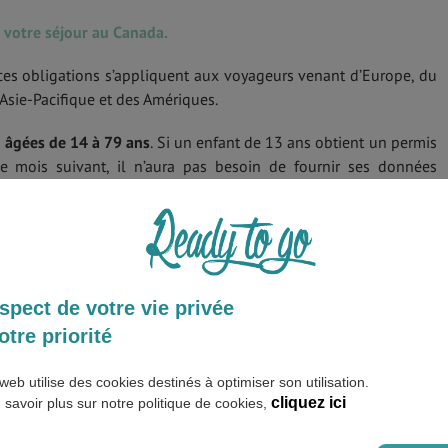
votre séjour au Canada.
es obligations s’appliquent aux voyageurs venant d’Europe, du
 Asie-Pacifique et des Amériques.
s
âgées de 14 à 79 ans
. Si un enfant de 13 ans obtient un permis
le mois suivant, il n’aura pas besoin de fournir ses données
ir vos données biométriques avant de faire votre demande de
données biométriques à chaque séjour au
spect de votre vie privée
otre priorité
s sont valides pendant 10 ans. Seules les personnes désirant
web utilise des cookies destinés à optimiser son utilisation.
ce permanente
devront refaire la démarche.
cliquez ici
 savoir plus sur notre politique de cookies,
çu biométrique comme preuve dans tous les cas.