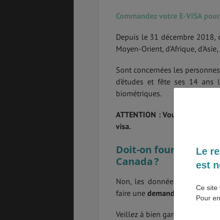
Commandez votre E-VISA pour 
SANTÉ &
ÉTUDES
SÉCURITÉ
Depuis le 31 décembre 2018, c
Moyen-Orient, d’Afrique, d’Asie,
Sont concernées les personne
EMPLOIS &
BONS PLANS
STAGES
d’études et fête ses 14 ans 
biométriques.
ATTENTION : Vous devez fourn
MÉTÉO & GÉO
VOL
visa.
Doit-on fournir ses 
Le re
Canada ?
est n
PVT
ASSURANCES
Non, les données biométrique
Ce site 
faire une
demande de résiden
Pour en
Veillez à bien garder votre re