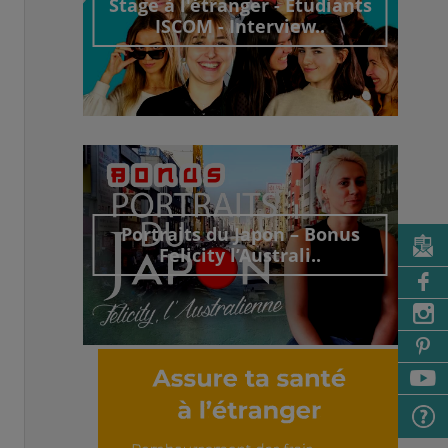
Stage à l'étranger - Etudiants
ISCOM - Interview..
Découvrir cet interview
Portraits du Japon – Bonus
Felicity l’Australi..
Découvrir cet interview