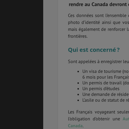
rendre au Canada devront e
Ces données sont l’ensemble d
photo d’identité ainsi que vos
mais également de renforcer la
PVT
ASSURANCES
frontières.
Qui est concerné ?
GÉNÉRALITÉS
DÉTENTE
Sont appelées à enregistrer le
Un visa de tourisme (no
6 mois pour les Françai
Un permis de travail (do
FORMALITÉS
COÛT DE LA VIE
Un permis d’études
Une demande de résid
L’asile ou de statut de r
Les Français voyageant seul
LOGEMENT
TRANSPORT
l’obligation d’obtenir une
Au
Canada
.