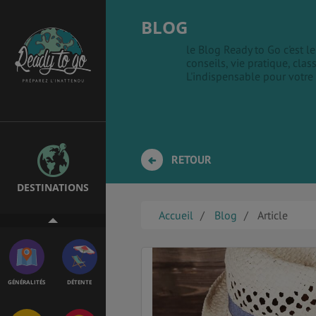
BLOG
le Blog Ready to Go c'est 
conseils, vie pratique, clas
EMPLOIS &
BONS PLANS
L'indispensable pour votre
STAGES
MÉTÉO & GÉO
VOL
RETOUR
DESTINATIONS
PVT
ASSURANCES
Accueil
Blog
Article
GÉNÉRALITÉS
DÉTENTE