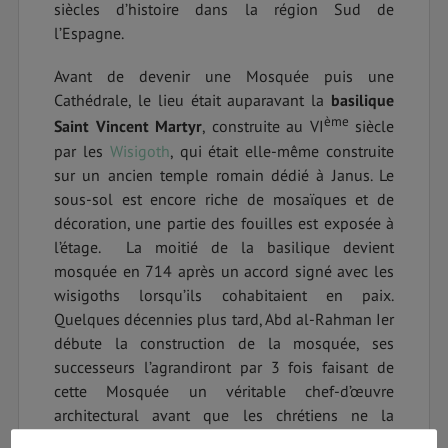
siècles d’histoire dans la région Sud de
l’Espagne.
Avant de devenir une Mosquée puis une
Cathédrale, le lieu était auparavant la
basilique
ème
Saint Vincent Martyr
, construite au VI
siècle
par les
Wisigoth
, qui était elle-même construite
sur un ancien temple romain dédié à Janus. Le
sous-sol est encore riche de mosaïques et de
décoration, une partie des fouilles est exposée à
l’étage. La moitié de la basilique devient
mosquée en 714 après un accord signé avec les
wisigoths lorsqu’ils cohabitaient en paix.
Quelques décennies plus tard, Abd al-Rahman Ier
débute la construction de la mosquée, ses
successeurs l’agrandiront par 3 fois faisant de
cette Mosquée un véritable chef-d’œuvre
architectural avant que les chrétiens ne la
reprennent lors de la Reconquista en 1236.