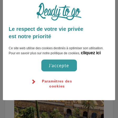
Depuis cette date, le bâtiment religieux est
officiellement une cathédrale, propriété de
l’Eglise catholique mais conserve de nombreux
éléments d’art musulman comme les grandes
Le respect de votre vie privée
allées de colonnades, le mihrab, les façades … La
visite de la Mosquée Cathédrale de Cordoue
est
est notre priorité
incontournable
si vous passez dans la ville ou
ses environs mais pensez à bien
réserver
à
Ce site web utilise des cookies destinés à optimiser son utilisation.
cliquez ici
Pour en savoir plus sur notre politique de cookies,
l’avance pour éviter l’attente parfois très longue !
J'accepte
Paramètres des
cookies