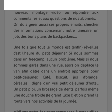
je commence le « geekage » version réseaux
sociaux. C’est très varié. Je peux préparer un
nouveau montage vidéo ou répondre aux
commentaires et aux questions de nos abonnés.
On dois gérer aussi ses propres emails, chercher
des informations concernant notre itinéraire, un
job, des bons plans de backpackers…
Une fois que tout le monde est (enfin) réveillés
c’est l’heure du petit déjeuner. Si nous sommes
dans un freecamp, aucun problème. Mais si nous
sommes garés dans une rue, alors on déplace le
van afin d’être dans un endroit approprié pour
petit-déjeuner. Café, biscuit, jus d’orange,
céréales… digne d’un vrai petit déjeuner d’hôtel.
Un petit pipi, un brossage de dents, parfois même
une douche froide (le grand luxe !) et on prend la
route vers nos activités de la journée.
Midi approche, le ventre commence à gargouiller,