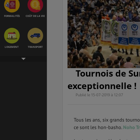
FORMALITÉS
COÛT DE LA VIE
LOGEMENT
TRANSPORT
Tournois de Su
SANTÉ &
ÉTUDES
SÉCURITÉ
exceptionnelle !
Publié le 15-07-2019 à 12:07
EMPLOIS &
BONS PLANS
STAGES
Tous les ans, six grands tourno
ce sont les hon-basho.
Noho Tr
MÉTÉO & GÉO
VOL