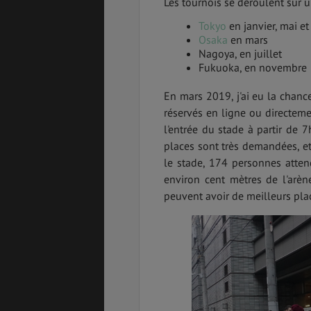
Les tournois se déroulent sur u
Tokyo
en janvier, mai e
Osaka
en mars
Nagoya, en juillet
Fukuoka, en novembre
PVT
ASSURANCES
En mars 2019, j'ai eu la chanc
réservés en ligne ou directeme
l'entrée du stade à partir de 7
GÉNÉRALITÉS
DÉTENTE
places sont très demandées, et i
le stade, 174 personnes attend
environ cent mètres de l'arèn
peuvent avoir de meilleurs pla
FORMALITÉS
COÛT DE LA VIE
LOGEMENT
TRANSPORT