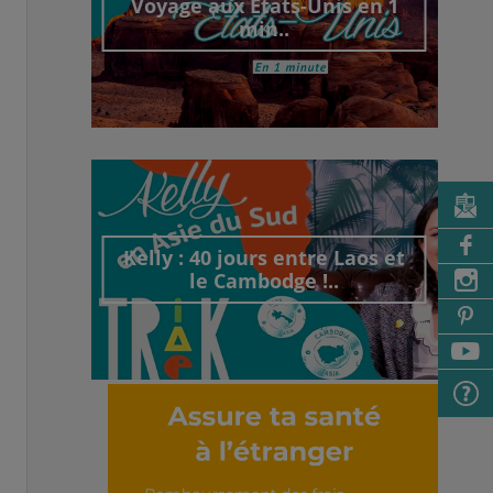
Voyage aux États-Unis en 1
min..
Découvrir cet interview
Kelly : 40 jours entre Laos et
le Cambodge !..
Découvrir cet interview