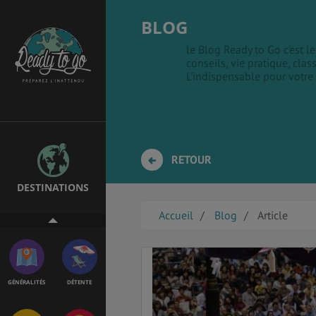
BLOG
le Blog Ready to Go c'est 
conseils, vie pratique, clas
EMPLOIS &
BONS PLANS
L'indispensable pour votre
STAGES
MÉTÉO & GÉO
VOL
RETOUR
DESTINATIONS
PVT
ASSURANCES
Accueil
Blog
Article
GÉNÉRALITÉS
DÉTENTE