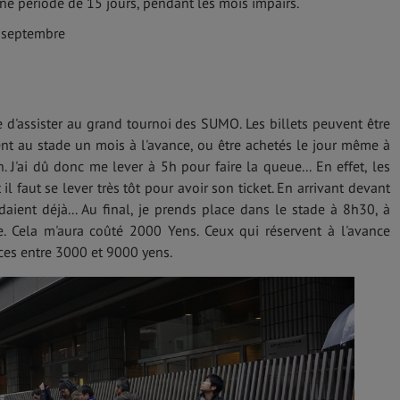
ne période de 15 jours, pendant les mois impairs.
t septembre
e d'assister au grand tournoi des SUMO. Les billets peuvent être
nt au stade un mois à l'avance, ou être achetés le jour même à
h. J'ai dû donc me lever à 5h pour faire la queue... En effet, les
l faut se lever très tôt pour avoir son ticket. En arrivant devant
aient déjà... Au final, je prends place dans le stade à 8h30, à
e. Cela m'aura coûté 2000 Yens. Ceux qui réservent à l'avance
ces entre 3000 et 9000 yens.