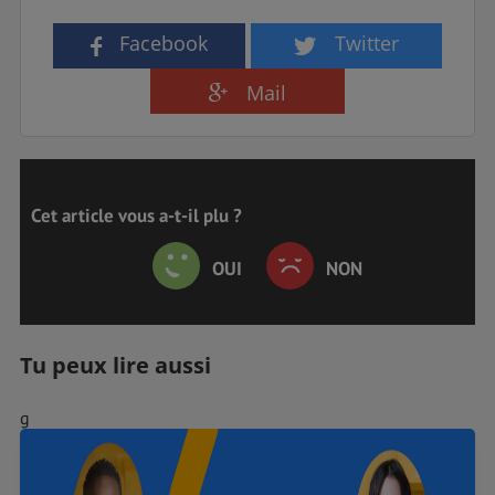
Facebook
Twitter
Mail
Cet article vous a-t-il plu ?
OUI
NON
Tu peux lire aussi
g