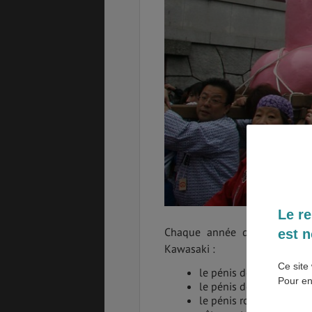
SANTÉ &
ÉTUDES
SÉCURITÉ
EMPLOIS &
BONS PLANS
STAGES
MÉTÉO & GÉO
VOL
Le re
Chaque année des porteurs 
est n
PVT
ASSURANCES
Kawasaki :
Ce site 
le pénis de bois, dans l
Pour en
le pénis de fer noir, da
le pénis rose géant, da