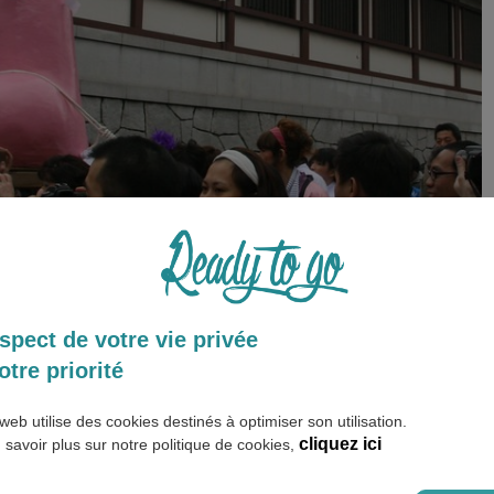
spect de votre vie privée
soulèvent des pénis géants qui paradent dans les rues de
otre priorité
web utilise des cookies destinés à optimiser son utilisation.
e grand mikoshi, le plus ancien,
cliquez ici
 savoir plus sur notre politique de cookies,
ns le mikoshi en forme de bateau,
ns le mikoshi Elisabeth sans toit, porté par des hommes en