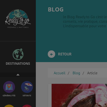
BLOG
le Blog Ready to Go c'est 
conseils, vie pratique, clas
EMPLOIS &
BONS PLANS
L'indispensable pour votre
STAGES
MÉTÉO & GÉO
VOL
RETOUR
DESTINATIONS
PVT
ASSURANCES
Accueil
Blog
Article
GÉNÉRALITÉS
DÉTENTE