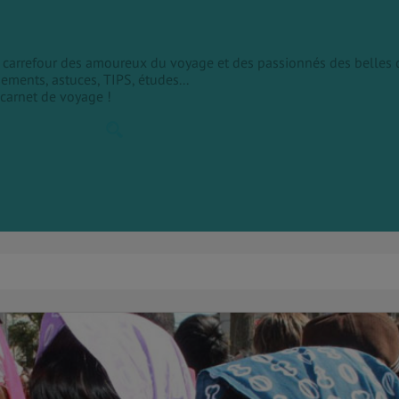
le carrefour des amoureux du voyage et des passionnés des belles 
sements, astuces, TIPS, études...
 carnet de voyage !