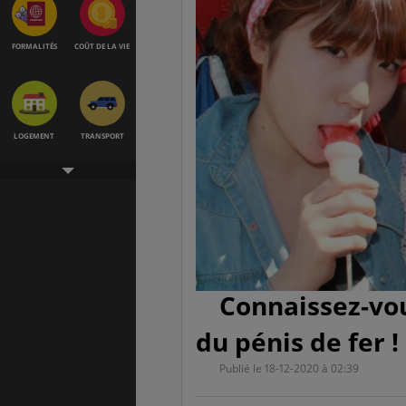
FORMALITÉS
COÛT DE LA VIE
LOGEMENT
TRANSPORT
SANTÉ &
ÉTUDES
SÉCURITÉ
Connaissez-vou
EMPLOIS &
BONS PLANS
STAGES
du pénis de fer !
Publié le 18-12-2020 à 02:39
MÉTÉO & GÉO
VOL