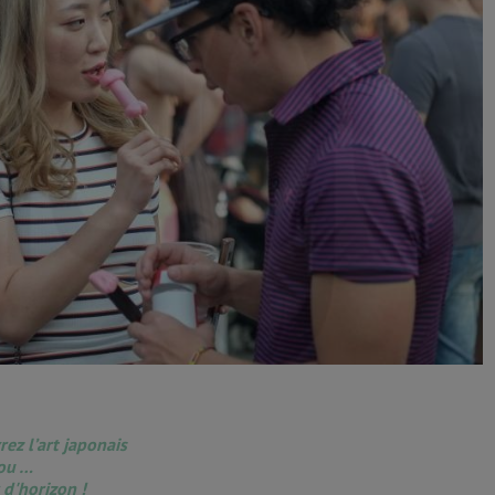
rez l’art japonais
nou …
 d'horizon !