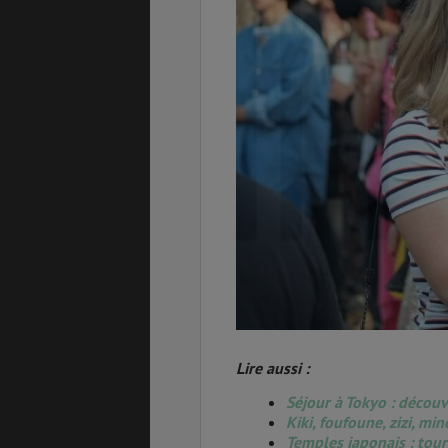
Lire aussi :
Séjour à Tokyo : découv
Kiki, foufoune, zizi, mi
Temples japonais : tour