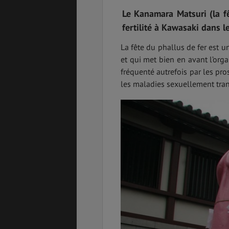
Le Kanamara Matsuri (la fê
fertilité à Kawasaki dans l
La fête du phallus de fer est
PVT
ASSURANCES
et qui met bien en avant l’org
fréquenté autrefois par les pro
les maladies sexuellement tran
GÉNÉRALITÉS
DÉTENTE
FORMALITÉS
COÛT DE LA VIE
LOGEMENT
TRANSPORT