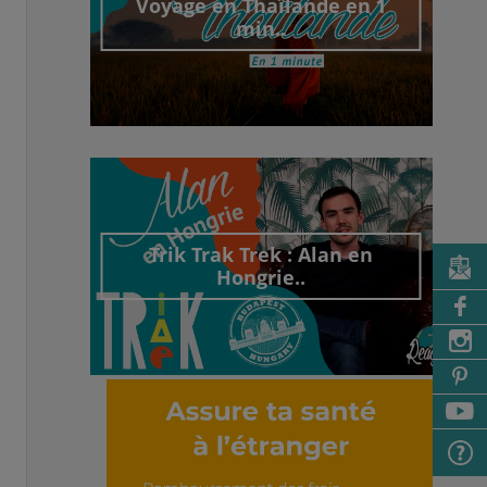
Voyage en Thaïlande en 1
min..
Découvrir cet interview
Trik Trak Trek : Alan en
Hongrie..
Découvrir cet interview