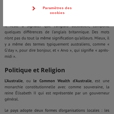
son multiculturalisme. Les Aborigènes, quant à eux, parlent
des dialectes différents selon les communautés. Le plus
Paramètres des
cookies
répandu est le créole australien.
Il reste à signaler que l’anglais australien, comporte
quelques différences de l’anglais britannique. Des mots
n’ont pas du tout la même signification qu’ailleurs. Mieux, il
y a même des termes typiquement australiens, comme «
G’day », pour dire bonjour, et « Arvo », qui signifie « après-
midi ».
Politique et Religion
L’Australie
, ou
le Common Wealth d’Australie
, est une
monarchie constitutionnelle avec comme souveraine, la
reine Élisabeth II qui est représentée par un gouverneur
général.
Le pays adopte deux formes d’organisations locales : les