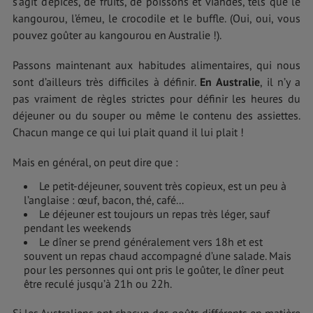
s’agit d’épices, de fruits, de poissons et viandes, tels que le
kangourou, l’émeu, le crocodile et le buffle. (Oui, oui, vous
pouvez goûter au kangourou en Australie !).
Passons maintenant aux habitudes alimentaires, qui nous
sont d’ailleurs très difficiles à définir.
En Australie
, il n’y a
pas vraiment de règles strictes pour définir les heures du
déjeuner ou du souper ou même le contenu des assiettes.
Chacun mange ce qui lui plait quand il lui plait !
Mais en général, on peut dire que :
Le petit-déjeuner, souvent très copieux, est un peu à
l’anglaise : œuf, bacon, thé, café...
Le déjeuner est toujours un repas très léger, sauf
pendant les weekends
Le dîner se prend généralement vers 18h et est
souvent un repas chaud accompagné d’une salade. Mais
pour les personnes qui ont pris le goûter, le dîner peut
être reculé jusqu’à 21h ou 22h.
Si les Australiens ont chacun des goûts différents en matière