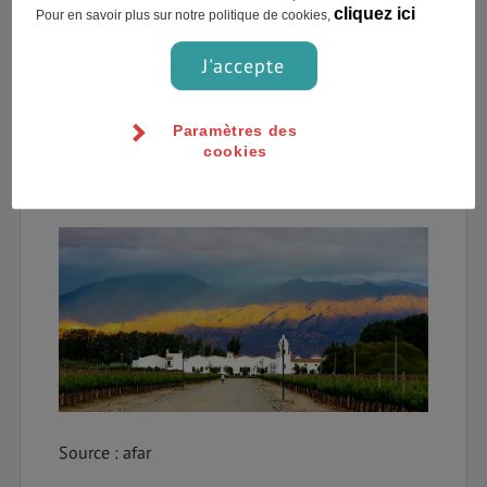
cliquez ici
Pour en savoir plus sur notre politique de cookies,
Blancs
: Torrontés, Chardonnay, Sauvignon
J'accepte
Cafayate
au Nord de l’Argentine dispose des
vignobles les plus hauts du monde, plantés à
Paramètres des
3000 mètres d’altitude. C’est également dans
cookies
cette région que poussent les derniers Malbec,
cépages emblématiques de l’Argentine.
Source : afar