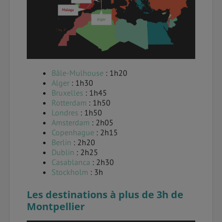
Bâle-Mulhouse
: 1h20
Alger
: 1h30
Bruxelles
: 1h45
Rotterdam
: 1h50
Londres
: 1h50
Amsterdam
: 2h05
Copenhague
: 2h15
Berlin
: 2h20
Dublin
: 2h25
Casablanca
: 2h30
Stockholm
: 3h
Les destinations à plus de 3h de
Montpellier