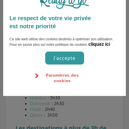
Le respect de votre vie privée
est notre priorité
Ce site web utilise des cookies destinés à optimiser son utilisation.
cliquez ici
Pour en savoir plus sur notre politique de cookies,
J'accepte
Budapest
: 2h15
Paramètres des
Séville
: 2h30
cookies
Vilnius
: 2h35
Reykjavik
: 3h30
Istanbul
: 3h30
Dubrovnik
: 2h30
Malte
: 2h40
Djerba
: 2h50
Les destinations à plus de 3h de