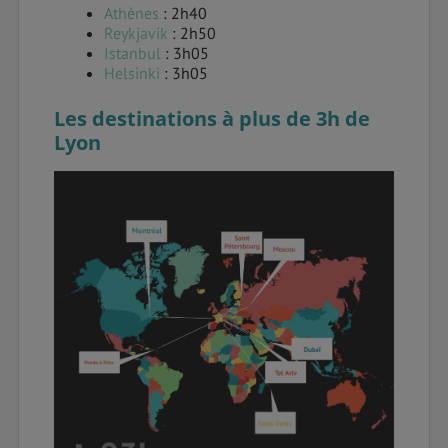
Athènes
: 2h40
Reykjavik
: 2h50
Istanbul
: 3h05
Helsinki
: 3h05
Les destinations à plus de 3h de
Lyon