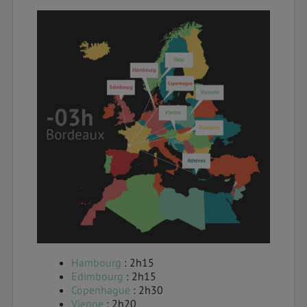
Hambourg
: 2h15
Edimbourg
: 2h15
Copenhague
: 2h30
Vienne
: 2h20