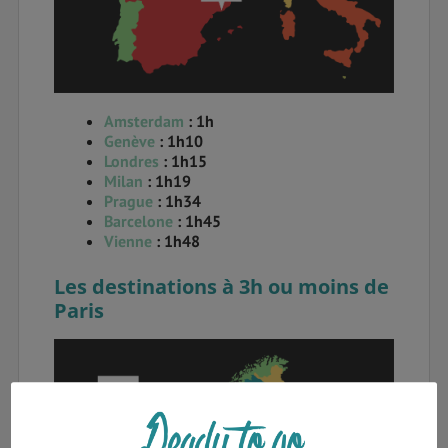
Amsterdam
: 1h
Genève
: 1h10
Londres
: 1h15
Milan
: 1h19
Prague
: 1h34
Barcelone
: 1h45
Vienne
: 1h48
Les destinations à 3h ou moins de
Paris