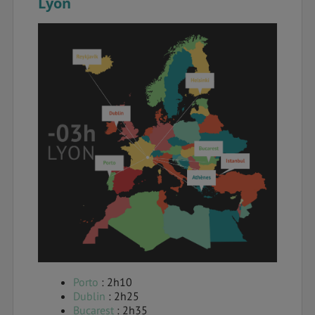
Lyon
Porto
: 2h10
Dublin
: 2h25
Bucarest
: 2h35