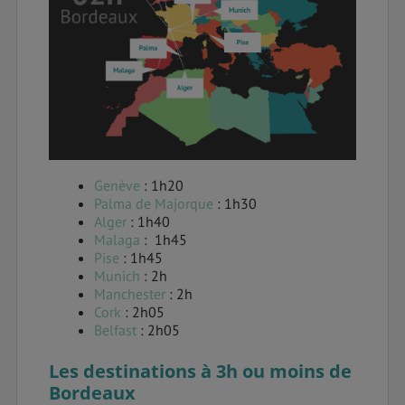
Genève
: 1h20
Palma de Majorque
: 1h30
Alger
: 1h40
Malaga
: 1h45
Pise
: 1h45
Munich
: 2h
Manchester
: 2h
Cork
: 2h05
Belfast
: 2h05
Les destinations à 3h ou moins de
Bordeaux