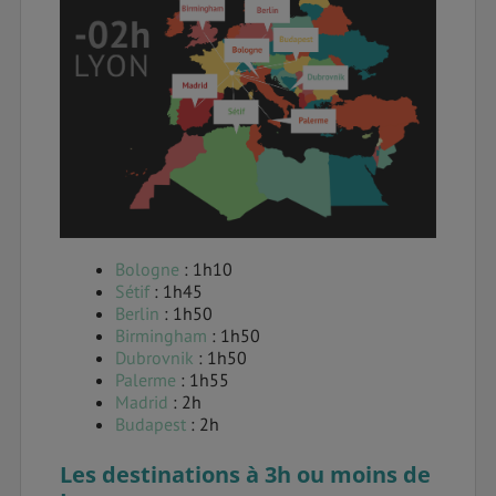
Bologne
: 1h10
Sétif
: 1h45
Berlin
: 1h50
Birmingham
: 1h50
Dubrovnik
: 1h50
Palerme
: 1h55
Madrid
: 2h
Budapest
: 2h
Les destinations à 3h ou moins de