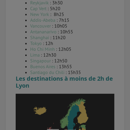
Reykjavik
: 3h30
Cap Vert
: 5h20
New York
: 8h25
Addis-Abeba
: 7h15
Vancouver
: 10h05
Antananarivo
: 10h55
Shanghai
: 11h20
Tokyo
: 12h
Ho Chi Minh
: 12h05
Lima
: 12h30
Singapour
: 12h50
Buenos Aires
: 13h55
Santiago du Chili
: 15h35
Les destinations à moins de 2h de
Lyon