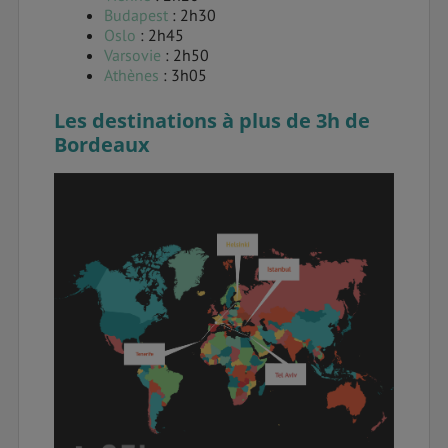
Budapest
: 2h30
Oslo
: 2h45
Varsovie
: 2h50
Athènes
: 3h05
Les destinations à plus de 3h de
Bordeaux