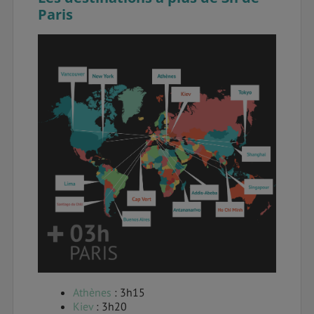
Paris
Athènes
: 3h15
Kiev
: 3h20